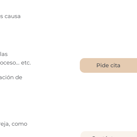
os causa
las
roceso… etc.
Pide cita
sación de
reja, como