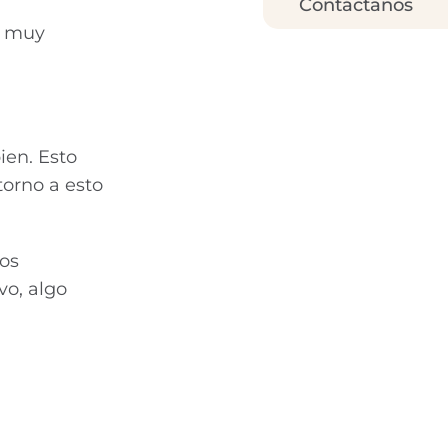
Contáctanos
á muy
ien. Esto
torno a esto
os
vo, algo