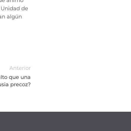
 de ánimo
e Unidad de
ran algún
Anterior
ulto que una
sia precoz?