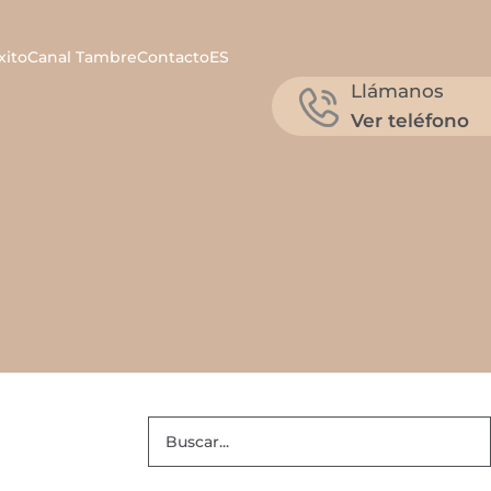
xito
Canal Tambre
Contacto
ES
Llámanos
Ver teléfono