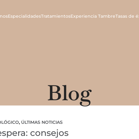
nos
Especialidades
Tratamientos
Experiencia Tambre
Tasas de é
Blog
OLÓGICO
,
ÚLTIMAS NOTICIAS
espera: consejos