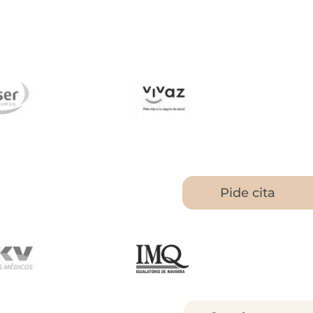
 Seguros
Vivaz
Pide cita
IMQ.
 Seguros
Igualatorio de
Navarra