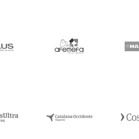
Seguros
Afemera. Salud
Ma
alud
- Decesos
Catalana
ltra
Occidente
Co
uros
Seguros