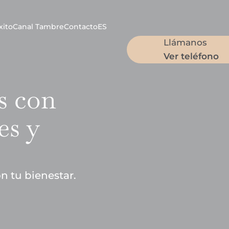
xito
Canal Tambre
Contacto
ES
Llámanos
Ver teléfono
s con
es y
 tu bienestar.