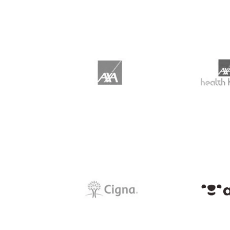
Axa Bien
AXA Salud
Health
Cigna Insurance
Company of
Al
Europe, S.A.