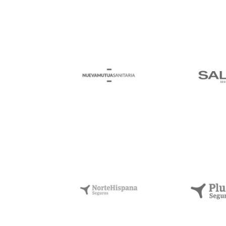
Nueva Mutua
SALUS. 
Sanitaria
de s
NorteHispana
de Seguros y
PlusU
Reaseguros,
Seg
S.A.