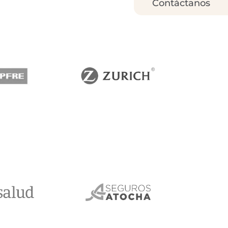
Contáctanos
pfre
Zurich
salud
Seguros Atocha