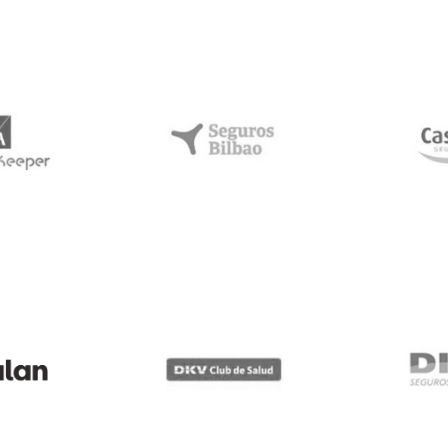
estar /
Seguros Bilbao
Caser
Keeper
DKV - Club de
an
DKV -
Salud