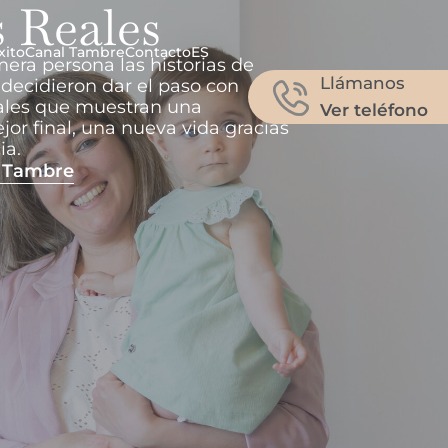
s Reales
xito
Canal Tambre
Contacto
ES
era persona las historias de
Llámanos
decidieron dar el paso con
eales que muestran una
Ver teléfono
jor final, una nueva vida gracias
ia.
e Tambre