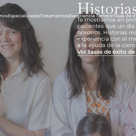
Historia
nos
Especialidades
Tratamientos
Experiencia Tambre
Tasas de é
Te mostramos en prim
pacientes que un día 
nosotros. Historias r
experiencia con el me
a la ayuda de la cienc
Ver tasas de éxito d