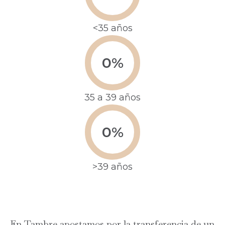
<35 años
0
%
35 a 39 años
0
%
>39 años
En Tambre apostamos por la transferencia de un