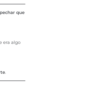
spechar que
e era algo
rte
.