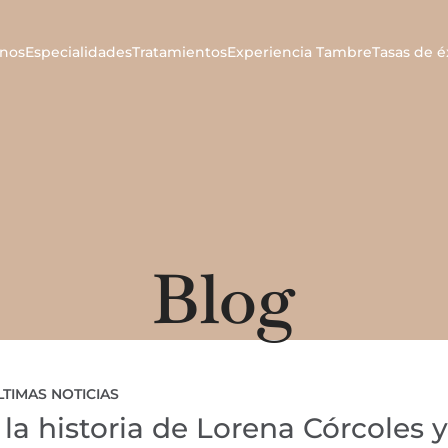
nos
Especialidades
Tratamientos
Experiencia Tambre
Tasas de é
Blog
LTIMAS NOTICIAS
 la historia de Lorena Córcoles y