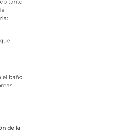
ado tanto
ía
ia:
 que
n el baño
tomas.
ón de la