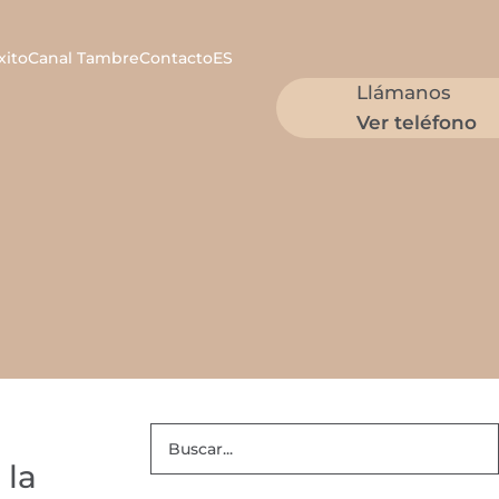
xito
Canal Tambre
Contacto
ES
Llámanos
Ver teléfono
 la