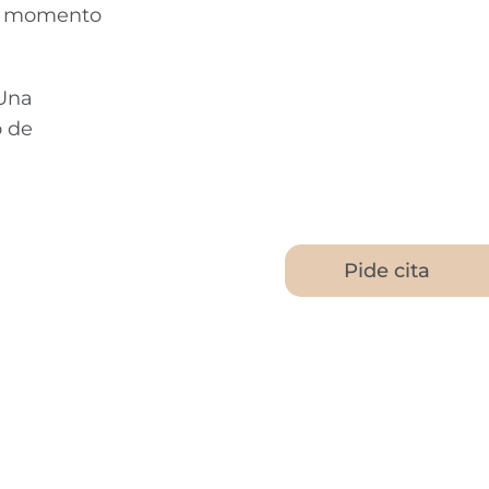
 el momento
 Una
o de
Pide cita