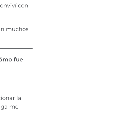
onviví con
n muchos
Cómo fue
ionar la
iga me