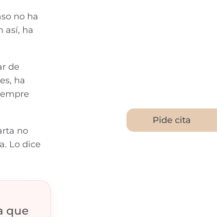
aso no ha
 así, ha
ar de
es, ha
siempre
Pide cita
arta no
a. Lo dice
a que