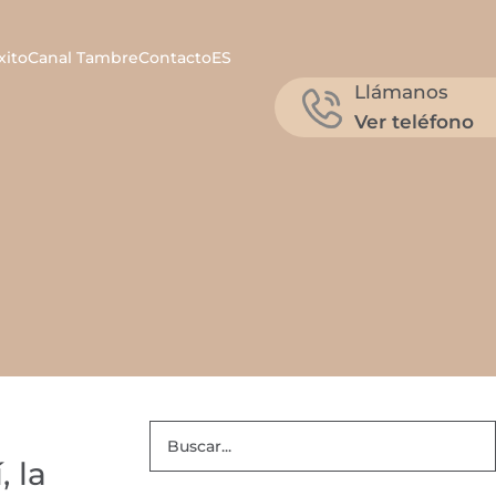
xito
Canal Tambre
Contacto
ES
Llámanos
Ver teléfono
 la