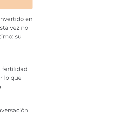
onvertido en
sta vez no
timo: su
fertilidad
r lo que
a
nversación