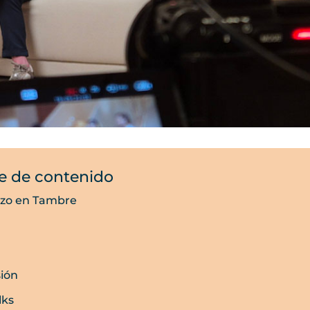
e de contenido
azo en Tambre
ión
lks