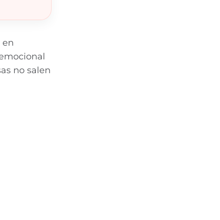
 en
a emocional
sas no salen