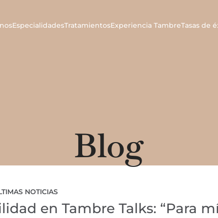
nos
Especialidades
Tratamientos
Experiencia Tambre
Tasas de é
Blog
LTIMAS NOTICIAS
lidad en Tambre Talks: “Para mí,