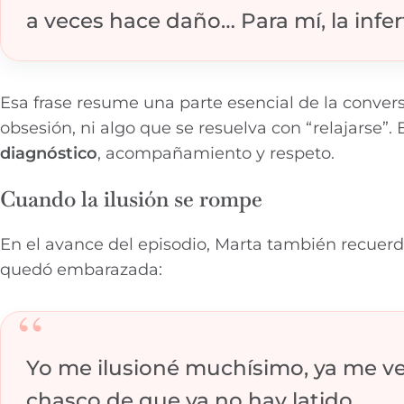
a veces hace daño… Para mí, la infe
Esa frase resume una parte esencial de la conversa
obsesión, ni algo que se resuelva con “relajarse”
diagnóstico
, acompañamiento y respeto.
Cuando la ilusión se rompe
En el avance del episodio, Marta también recue
quedó embarazada:
“
Yo me ilusioné muchísimo, ya me veí
chasco de que ya no hay latido