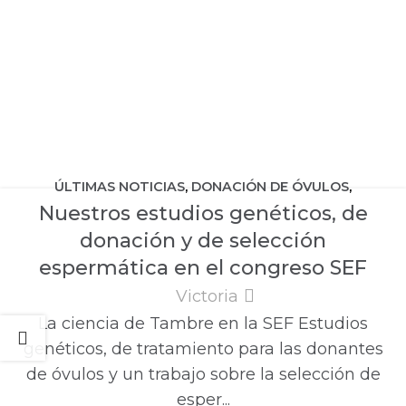
ÚLTIMAS NOTICIAS
,
DONACIÓN DE ÓVULOS
,
Nuestros estudios genéticos, de
DONACIÓN DE SEMEN
,
NOVEDADES TAMBRE
,
donación y de selección
OVODONACIÓN
,
PRESERVACIÓN DE LA FERTILIDAD
espermática en el congreso SEF
Victoria
La ciencia de Tambre en la SEF Estudios
genéticos, de tratamiento para las donantes
de óvulos y un trabajo sobre la selección de
esper...