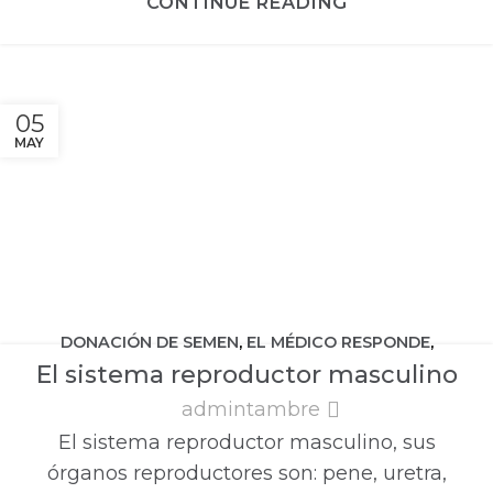
CONTINUE READING
05
MAY
DONACIÓN DE SEMEN
,
EL MÉDICO RESPONDE
,
El sistema reproductor masculino
FERTILIDAD E INFERTILIDAD MASCULINA
admintambre
El sistema reproductor masculino, sus
órganos reproductores son: pene, uretra,