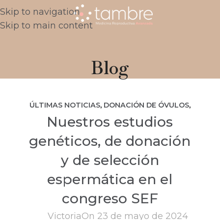
Skip to navigation
Skip to main content
Blog
ÚLTIMAS NOTICIAS
,
DONACIÓN DE ÓVULOS
,
Nuestros estudios
DONACIÓN DE SEMEN
,
NOVEDADES TAMBRE
,
OVODONACIÓN
,
PRESERVACIÓN DE LA
genéticos, de donación
FERTILIDAD
y de selección
espermática en el
congreso SEF
Victoria
On 23 de mayo de 2024