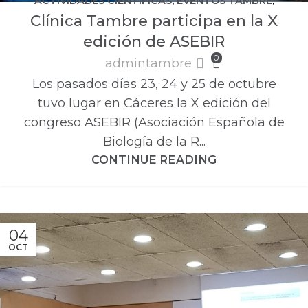
ACTIVIDADES CIENTÍFICAS
,
EVENTOS TAMBRE
,
Clínica Tambre participa en la X
ÚLTIMAS NOTICIAS
edición de ASEBIR
0
admintambre
Los pasados días 23, 24 y 25 de octubre
tuvo lugar en Cáceres la X edición del
congreso ASEBIR (Asociación Española de
Biología de la R...
CONTINUE READING
04
OCT