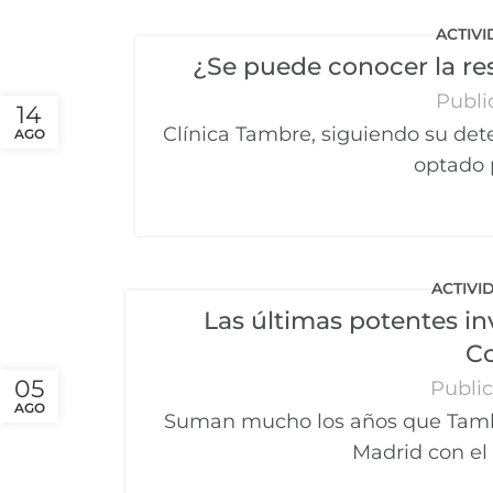
ACTIVI
¿Se puede conocer la re
Publi
14
Clínica Tambre, siguiendo su deter
AGO
optado p
ACTIVI
Las últimas potentes i
C
05
Publi
AGO
Suman mucho los años que Tambr
Madrid con el 