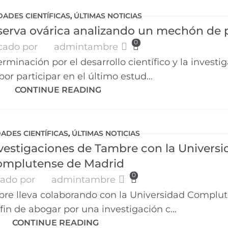
DADES CIENTÍFICAS
,
ÚLTIMAS NOTICIAS
serva ovárica analizando un mechón de 
0
cado por
admintambre
minación por el desarrollo científico y la investig
or participar en el último estud...
CONTINUE READING
DADES CIENTÍFICAS
,
ÚLTIMAS NOTICIAS
nvestigaciones de Tambre con la Universi
omplutense de Madrid
0
cado por
admintambre
e lleva colaborando con la Universidad Complu
fin de abogar por una investigación c...
CONTINUE READING