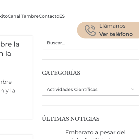
xito
Canal Tambre
Contacto
ES
Llámanos
Ver teléfono
bre la
n la
CATEGORÍAS
ambre
n y la
ÚLTIMAS NOTICIAS
Embarazo a pesar del