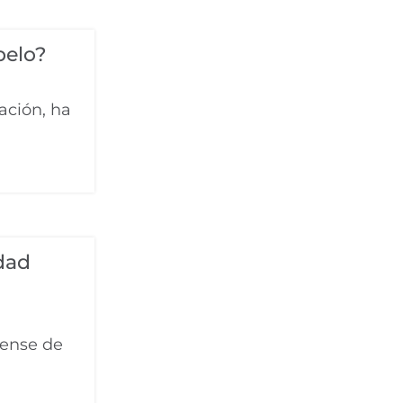
pelo?
ación, ha
dad
tense de