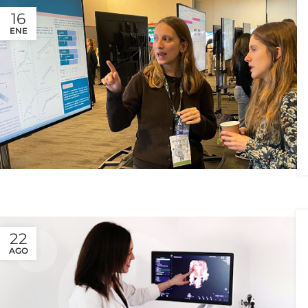
16
ENE
22
AGO