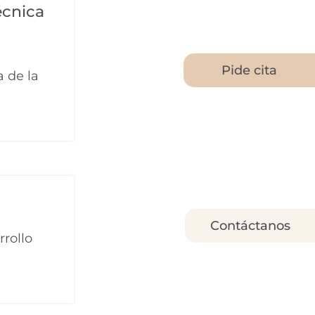
écnica
Pide cita
a de la
Contáctanos
rrollo