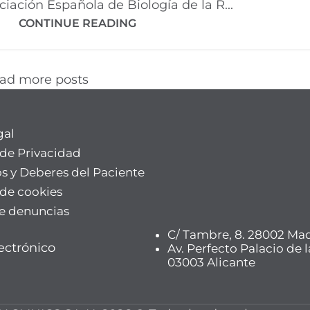
iación Española de Biología de la R...
CONTINUE READING
ad more posts
gal
 de Privacidad
s y Deberes del Paciente
 de cookies
e denuncias
C/ Tambre, 8. 28002 Ma
ectrónico
Av. Perfecto Palacio de l
03003 Alicante