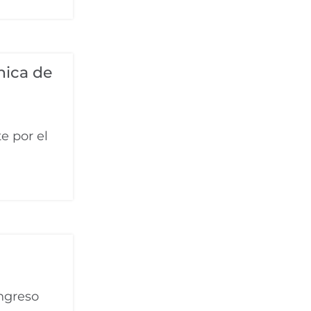
nica de
e por el
ongreso