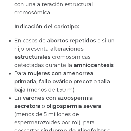
con una alteración estructural
cromosómica.
Indicación del cariotipo:
En casos de
abortos repetidos
o si un
hijo presenta
alteraciones
estructurales
cromosómicas
detectadas durante la
amniocentesis
.
Para
mujeres con amenorrea
primaria
,
fallo ovárico precoz
o
talla
baja
(menos de 1,50 m).
En
varones con azoospermia
secretora
o
oligospermia severa
(menos de 5 millones de
espermatozoides por ml), para
descartar
síndrome de Klinefelter
o