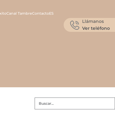
xito
Canal Tambre
Contacto
ES
Llámanos
Ver teléfono