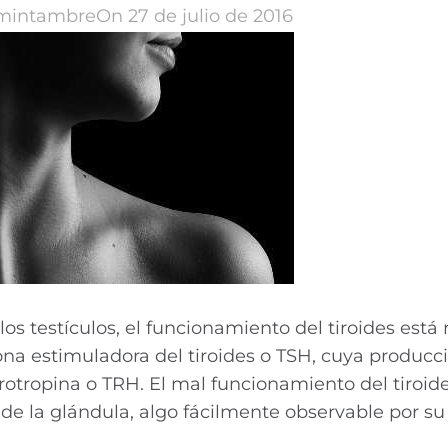
mintambre
On 27 de julio de 2016
los testículos, el funcionamiento del tiroides está
ona estimuladora del tiroides o TSH, cuya producc
irotropina o TRH. El mal funcionamiento del tiroid
 la glándula, algo fácilmente observable por su 