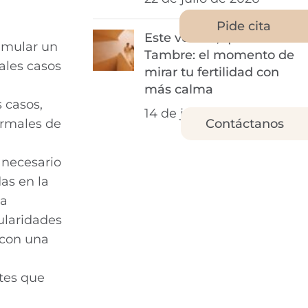
Pide cita
Este verano, quédate con
imular un
Tambre: el momento de
ales casos
mirar tu fertilidad con
más calma
 casos,
14 de julio de 2026
Contáctanos
ormales de
a
 necesario
as en la
la
ularidades
 con una
tes que