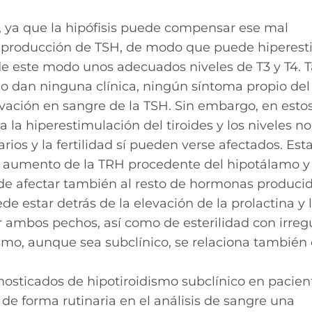
, ya que la hipófisis puede compensar ese mal
producción de TSH, de modo que puede hiperest
e este modo unos adecuados niveles de T3 y T4. T
o dan ninguna clínica, ningún síntoma propio del
evación en sangre de la TSH. Sin embargo, en estos
 la hiperestimulación del tiroides y los niveles n
rios y la fertilidad sí pueden verse afectados. Est
e el aumento de la TRH procedente del hipotálamo y
e afectar también al resto de hormonas producid
ede estar detrás de la elevación de la prolactina y 
r ambos pechos, así como de esterilidad con irreg
smo, aunque sea subclínico, se relaciona también
osticados de hipotiroidismo subclínico en pacien
de forma rutinaria en el análisis de sangre una