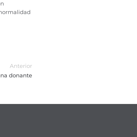
on
 normalidad
Anterior
una donante