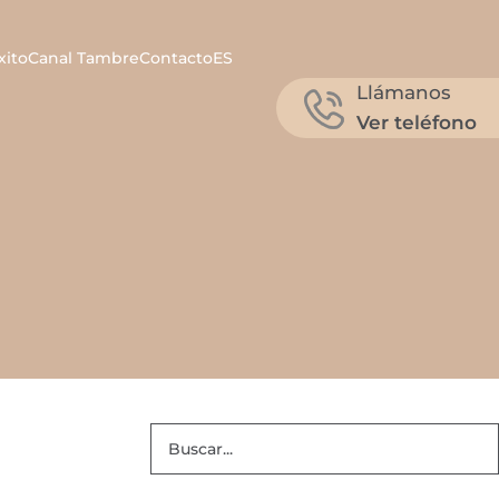
xito
Canal Tambre
Contacto
ES
Llámanos
Ver teléfono