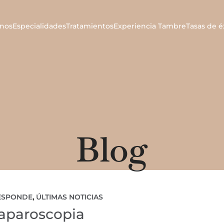
nos
Especialidades
Tratamientos
Experiencia Tambre
Tasas de é
Blog
RESPONDE
,
ÚLTIMAS NOTICIAS
aparoscopia