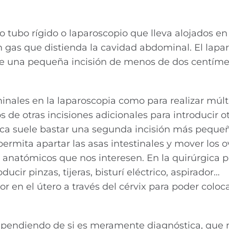
o tubo rígido o laparoscopio que lleva alojados en 
 un gas que distienda la cavidad abdominal. El lapa
de una pequeña incisión de menos de dos centímet
inales en la laparoscopia como para realizar múlt
 de otras incisiones adicionales para introducir ot
tica suele bastar una segunda incisión más peque
rmita apartar las asas intestinales y mover los ov
anatómicos que nos interesen. En la quirúrgica 
cir pinzas, tijeras, bisturí eléctrico, aspirador…
en el útero a través del cérvix para poder coloc
dependiendo de si es meramente diagnóstica, que 