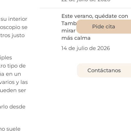
Este verano, quédate con
su interior
Tambre: el momento de
Pide cita
roscopio se
mirar tu fertilidad con
ros justo
más calma
14 de julio de 2026
iples
ro tipo de
Contáctanos
ña en un
arios y las
pueden ser
arlo desde
no suele