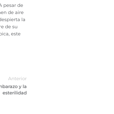
 A pesar de
men de aire
espierta la
re de su
ica, este
Anterior
mbarazo y la
esterilidad