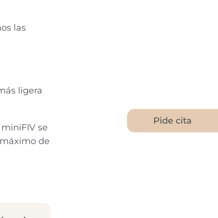
os las
más ligera
Pide cita
 miniFIV se
 máximo de