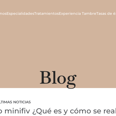
nos
Especialidades
Tratamientos
Experiencia Tambre
Tasas de é
Blog
LTIMAS NOTICIAS
o minifiv ¿Qué es y cómo se rea