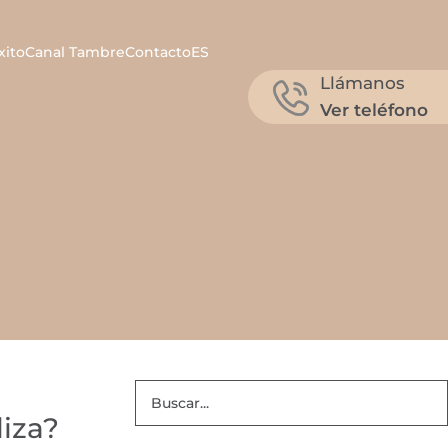
xito
Canal Tambre
Contacto
ES
Llámanos
Ver teléfono
liza?