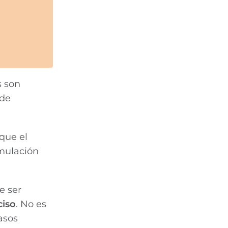
s son
 de
que el
imulación
e ser
ciso
. No es
asos