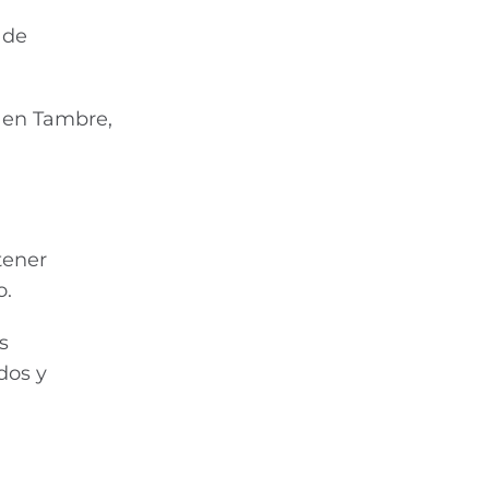
 de
n en Tambre,
tener
o.
s
dos y