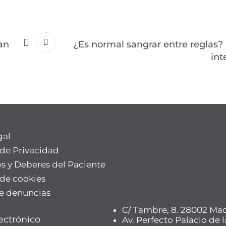
an
¿Es normal sangrar entre reglas?
int
gal
 de Privacidad
s y Deberes del Paciente
 de cookies
e denuncias
C/ Tambre, 8. 28002 Ma
ectrónico
Av. Perfecto Palacio de l