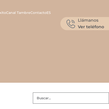
xito
Canal Tambre
Contacto
ES
Llámanos
Ver teléfono