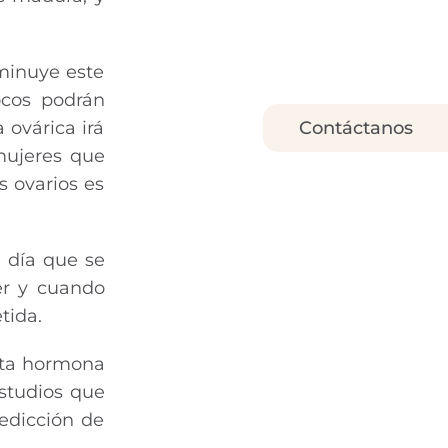
sminuye este
ocos podrán
 ovárica irá
Contáctanos
mujeres que
s ovarios es
l día que se
er y cuando
tida.
sta hormona
studios que
redicción de