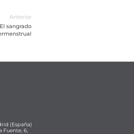
Anterior
 El sangrado
ermenstrual
drid (España)
a Fuente, 6,