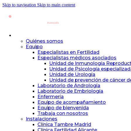
Skip to navigation
Skip to main content
Conócenos
Quiénes somos
Equipo
Especialistas en Fertilidad
Especialistas médicos asociados
Unidad de Inmunología Reproduct
Unidad de Psicología especializad
Unidad de Urología
Unidad de prevención de cáncer
Laboratorio de Andrología
Laboratorio de Embriología
Enfermería
Equipo de acompañamiento
Equipo de bienvenida
Trabaja con nosotros
Instalaciones
Clínica Tambre Madrid
Clínica Fertilidad Alicante