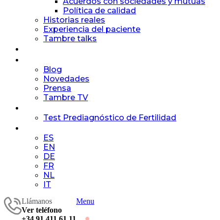
Acuerdos con sociedades y mutuas
Política de calidad
Historias reales
Experiencia del paciente
Tambre talks
Tasas de éxito
Canal Tambre
Blog
Novedades
Prensa
Tambre TV
Contacto
Test Prediagnóstico de Fertilidad
ES
ES
EN
DE
FR
NL
IT
Llámanos
Menu
Ver teléfono
+34 91 411 61 11