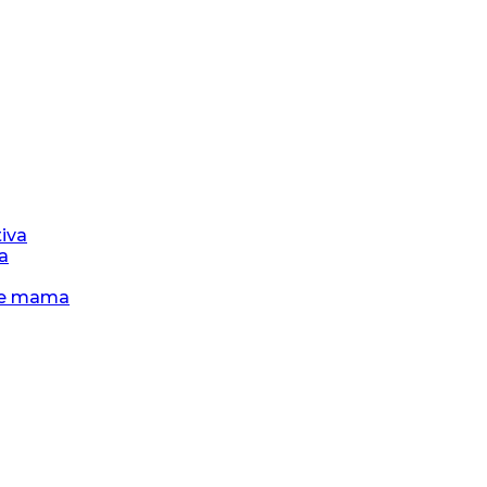
iva
a
 de mama