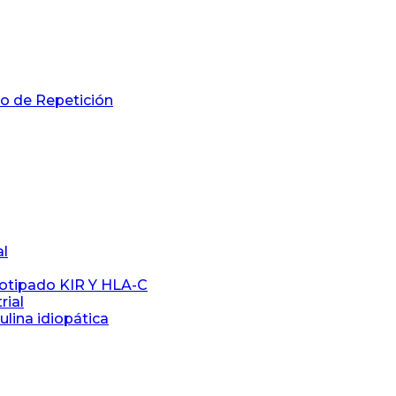
to de Repetición
al
notipado KIR Y HLA-C
rial
ulina idiopática