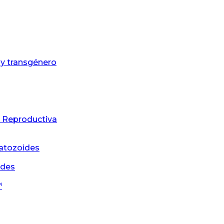
 y transgénero
a Reproductiva
matozoides
ides
™