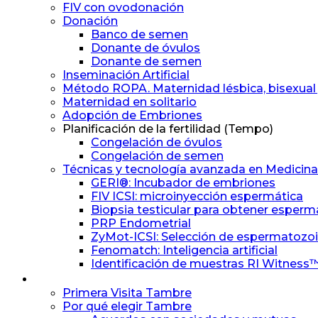
FIV con ovodonación
Donación
Banco de semen
Donante de óvulos
Donante de semen
Inseminación Artificial
Método ROPA. Maternidad lésbica, bisexual
Maternidad en solitario
Adopción de Embriones
Planificación de la fertilidad (Tempo)
Congelación de óvulos
Congelación de semen
Técnicas y tecnología avanzada en Medicin
GERI®: Incubador de embriones
FIV ICSI: microinyección espermática
Biopsia testicular para obtener esper
PRP Endometrial
ZyMot-ICSI: Selección de espermatozo
Fenomatch: Inteligencia artificial
Identificación de muestras RI Witness
Experiencia Tambre
Primera Visita Tambre
Por qué elegir Tambre