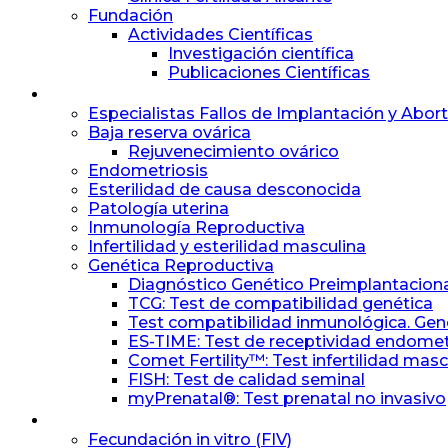
Fundación
Actividades Científicas
Investigación científica
Publicaciones Científicas
Especialidades
Especialistas Fallos de Implantación y Abor
Baja reserva ovárica
Rejuvenecimiento ovárico
Endometriosis
Esterilidad de causa desconocida
Patología uterina
Inmunología Reproductiva
Infertilidad y esterilidad masculina
Genética Reproductiva
Diagnóstico Genético Preimplantacion
TCG: Test de compatibilidad genética
Test compatibilidad inmunológica. Ge
ES-TIME: Test de receptividad endomet
Comet Fertility™: Test infertilidad masc
FISH: Test de calidad seminal
myPrenatal®: Test prenatal no invasivo
Tratamientos
Fecundación in vitro (FIV)