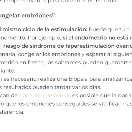
criopreservarlos para utilizarlos en el futuro.
congelar embriones?
l mismo ciclo de la estimulación:
Puede que tu c
e momento. Por ejemplo,
si el endometrio no está 
el
riesgo de síndrome de hiperestimulación ovári
onaria, congelar los embriones y esperar al siguien
mbrión en fresco, los sobrantes pueden guardarse
lante.
Si es necesario realiza una biopsia para analizar lo
 resultados pueden tardar varios días.
 con de
donación de óvulos
es posible que la dona
 lo que los embriones conseguidos se vitrifican ha
sferencia.