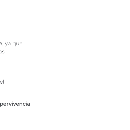
e
, ya que
as
el
upervivencia