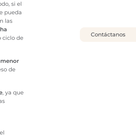
o, si el
ue pueda
n las
ha
Contáctanos
 ciclo de
o menor
eso de
e
, ya que
as
el