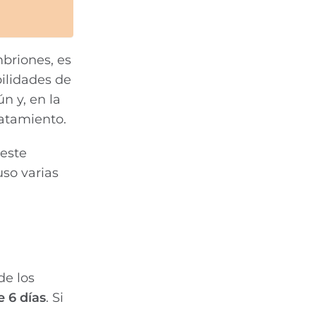
briones, es
bilidades de
 y, en la
ratamiento.
 este
uso varias
de los
 6 días
. Si