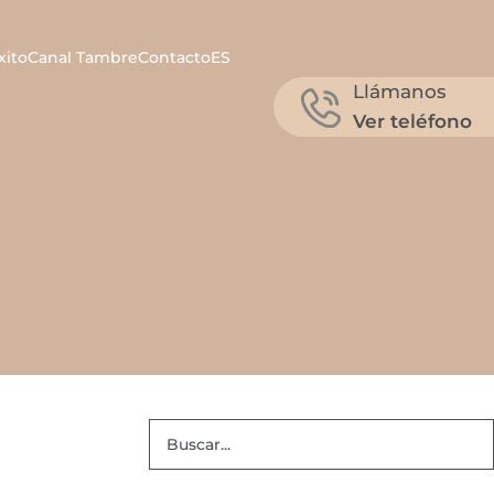
xito
Canal Tambre
Contacto
ES
Llámanos
Ver teléfono