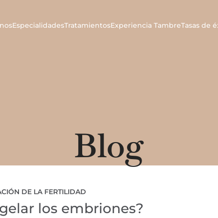
nos
Especialidades
Tratamientos
Experiencia Tambre
Tasas de é
Blog
CIÓN DE LA FERTILIDAD
gelar los embriones?