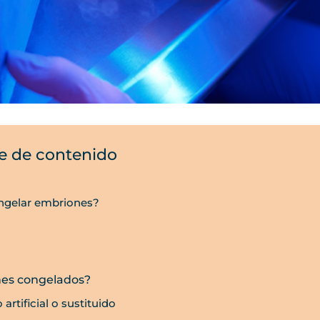
e de contenido
ongelar embriones?
ones congelados?
rtificial o sustituido