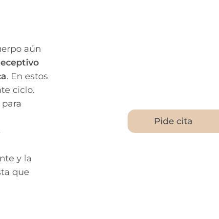
uerpo aún
receptivo
ca
. En estos
te ciclo.
 para
Pide cita
s
nte y la
sta que