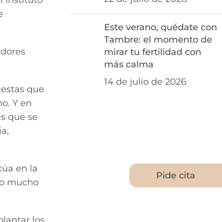
e
Este verano, quédate con
Tambre: el momento de
adores
mirar tu fertilidad con
más calma
14 de julio de 2026
uestas que
mo. Y en
es que se
a,
túa en la
Pide cita
ado mucho
plantar los