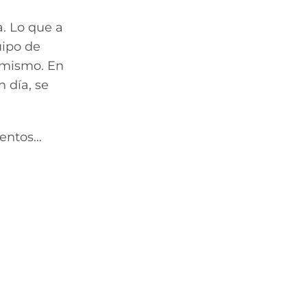
a. Lo que a
uipo de
l mismo. En
n día, se
ientos…