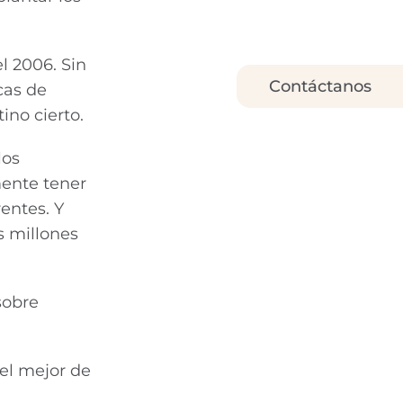
l 2006. Sin
Contáctanos
cas de
ino cierto.
los
mente tener
rentes. Y
s millones
sobre
 el mejor de