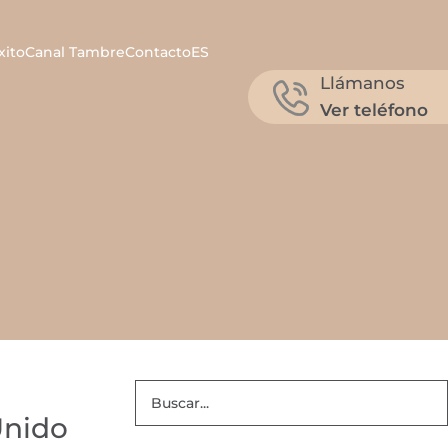
xito
Canal Tambre
Contacto
ES
Llámanos
Ver teléfono
Unido