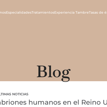
nos
Especialidades
Tratamientos
Experiencia Tambre
Tasas de é
Blog
LTIMAS NOTICIAS
mbriones humanos en el Reino 