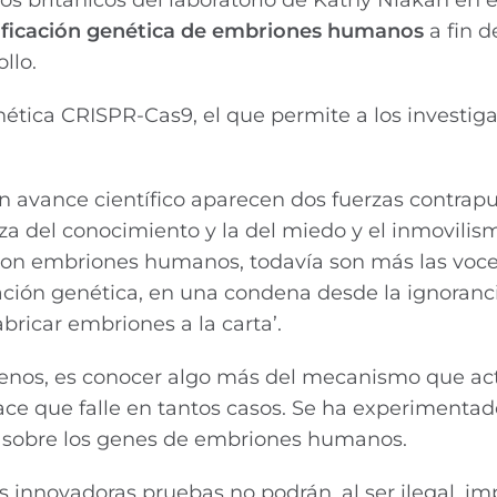
ficación genética de embriones humanos
a fin d
llo.
nética CRISPR-Cas9, el que permite a los investig
n avance científico aparecen dos fuerzas contrap
rza del conocimiento y la del miedo y el inmovilis
ón son embriones humanos, todavía son más las voc
ción genética, en una condena desde la ignoranci
bricar embriones a la carta’.
 menos, es conocer algo más del mecanismo que ac
hace que falle en tantos casos. Se ha experiment
 sobre los genes de embriones humanos.
as innovadoras pruebas no podrán, al ser ilegal, im