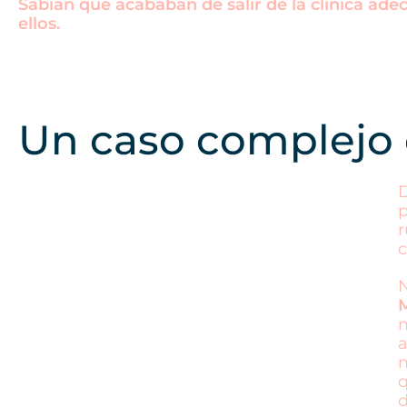
Sabían que acababan de salir de la clínica ade
ellos.
Un caso complejo co
D
p
r
c
N
M
m
a
m
q
d