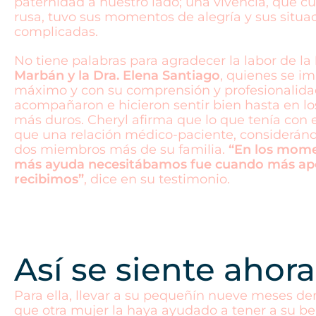
paternidad a nuestro lado; una vivencia, que 
rusa, tuvo sus momentos de alegría y sus situ
complicadas.
No tiene palabras para agradecer la labor de la
Marbán y la Dra. Elena Santiago
, quienes se im
máximo y con su comprensión y profesionalida
acompañaron e hicieron sentir bien hasta en 
más duros. Cheryl afirma que lo que tenía con 
que una relación médico-paciente, consideránd
dos miembros más de su familia.
“En los mom
más ayuda necesitábamos fue cuando más a
recibimos”
, dice en su testimonio.
Así se siente ahor
Para ella, llevar a su pequeñín nueve meses de
que otra mujer la haya ayudado a tener a su be