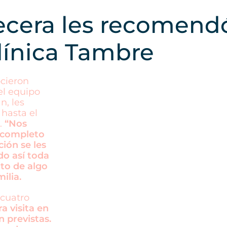
ecera les recomend
línica Tambre
ocieron
el equipo
n, les
 hasta el
.
“Nos
 completo
ión se les
do así toda
nto de algo
ilia.
 cuatro
a visita en
n previstas.