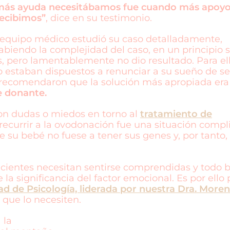
ás ayuda necesitábamos fue cuando más apoy
ecibimos”
, dice en su testimonio.
l equipo médico estudió su caso detalladamente,
abiendo la complejidad del caso, en un principio s
s, pero lamentablemente no dio resultado. Para ell
no estaban dispuestos a renunciar a su sueño de se
recomendaron que la solución más apropiada era
e donante.
ron dudas o miedos en torno al
tratamiento de
recurrir a la ovodonación fue una situación compl
e su bebé no fuese a tener sus genes y, por tanto,
pacientes necesitan sentirse comprendidas y todo 
la significancia del factor emocional. Es por ello 
d de Psicología, liderada por nuestra Dra. More
 que lo necesiten.
 la