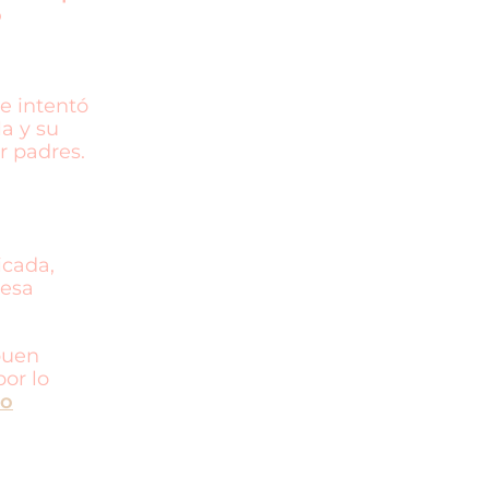
o
e intentó
a y su
r padres.
icada,
 esa
buen
por lo
no