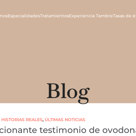
nos
Especialidades
Tratamientos
Experiencia Tambre
Tasas de é
Blog
,
HISTORIAS REALES
,
ÚLTIMAS NOTICIAS
ocionante testimonio de ovodo