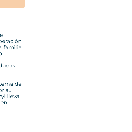
de
peración
 familia.
a
 dudas
istema de
or su
yl lleva
 en