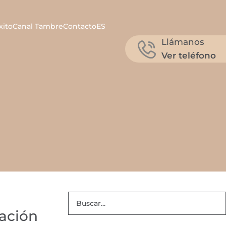
xito
Canal Tambre
Contacto
ES
Llámanos
Ver teléfono
nación