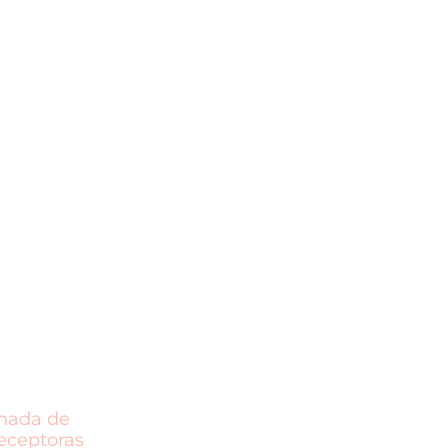
unada de
receptoras