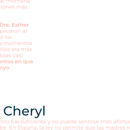
cual montaña
aciones más
Dra. Esther
plicaron al
d los
los momentos
ellas era más
olas casi
entos en que
poyo
a Cheryl
ntro fue suficiente y no puede sentirse más afort
bé. En España, la ley no permite que las madres 