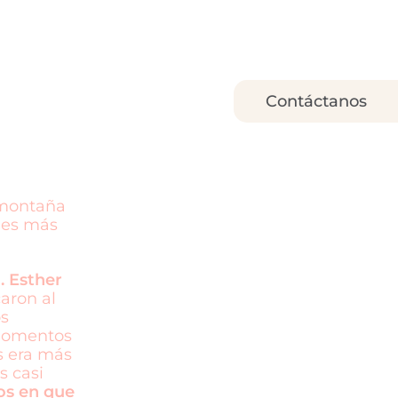
Contáctanos
 montaña
nes más
. Esther
caron al
s
 momentos
s era más
s casi
os en que