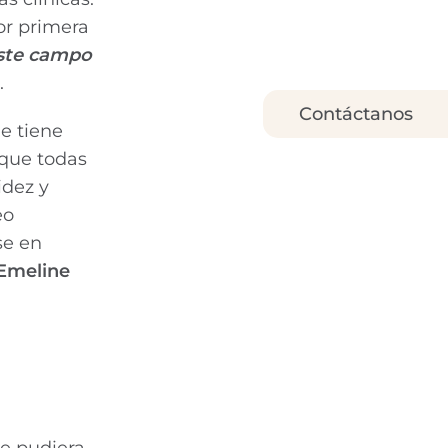
or primera
este campo
.
Contáctanos
e tiene
 que todas
idez y
eo
se en
 Emeline
ue pudiera