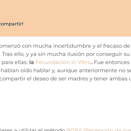
compartir!
omenzó con mucha incertidumbre y el fracaso de
Tras ello, y ya sin mucha ilusión por conseguir su 
para ellas:
la
Fecundación in Vitro
.
Fue entonces
a habían oído hablar y, aunque anteriormente no s
a compartir el deseo de ser madres y tener ambas 
eres a utilizar el método
ROPA (Recepción de ovo