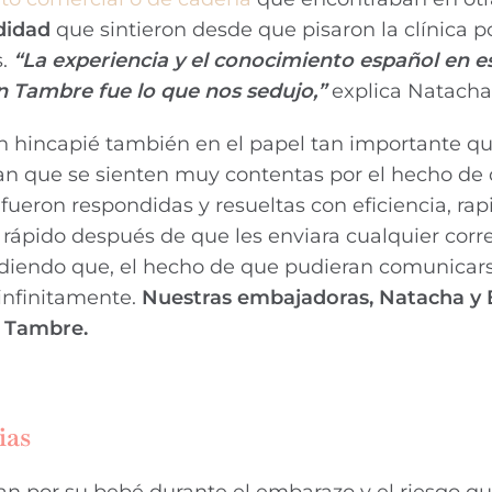
didad
que sintieron desde que pisaron la clínica p
s.
“La experiencia y el conocimiento español en 
n Tambre fue lo que nos sedujo,”
explica Natacha
n hincapié también en el papel tan importante qu
n que se sienten muy contentas por el hecho de
fueron respondidas y resueltas con eficiencia, rap
rápido después de que les enviara cualquier corr
ñadiendo que, el hecho de que pudieran comunicar
 infinitamente.
Nuestras embajadoras, Natacha y
e Tambre.
ias
n por su bebé durante el embarazo y el riesgo q