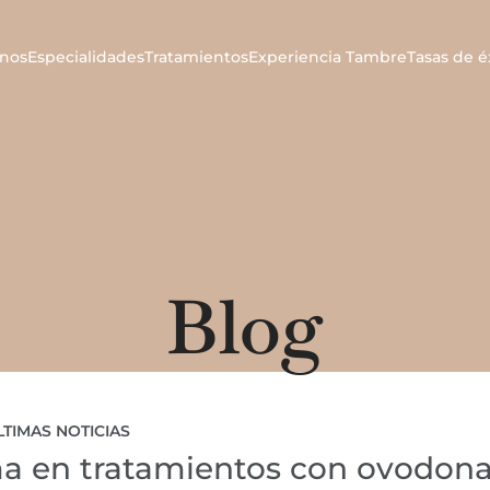
nos
Especialidades
Tratamientos
Experiencia Tambre
Tasas de é
Blog
LTIMAS NOTICIAS
rma en tratamientos con ovodon