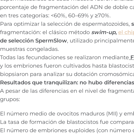
porcentaje de fragmentación del ADN de doble ca
en tres categorías: <60%, 60–69% y ≥70%.
Para optimizar la selección de espermatozoides,
fragmentación: el clásico método
swim-up
,
el ch
de selección SpermSlow
, utilizado principalmen
muestras congeladas.
Todas las fecundaciones se realizaron mediante
F
y los embriones fueron cultivados hasta blastocis
biopsiaron para analizar su dotación cromosómi
Resultados que tranquilizan: no hubo diferencias 
A pesar de las diferencias en el nivel de fragment
grupos:
El número medio de ovocitos maduros (MII) y embr
La tasa de formación de blastocistos fue compara
El número de embriones euploides (con número 