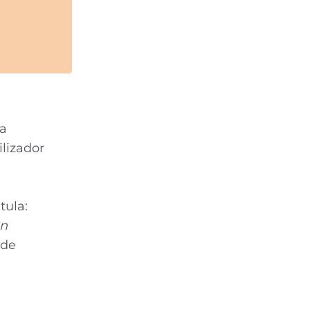
na
lizador
tula:
on
 de