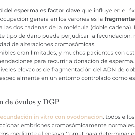
ad del esperma es factor clave
que influye en el éx
ocupación genera en los varones es la
fragmentac
a las dos cadenas de la molécula (doble cadena). 
e tipo de daño puede perjudicar la fecundación, r
idad de alteraciones cromosómicas.
onibles eran limitados, y muchos pacientes con es
mendaciones para recurrir a donación de esperma.
 niveles elevados de fragmentación del ADN de do
, especialmente en un entorno controlado como es
ión de óvulos y DGP
fecundación in vitro con ovodonación
, todos ello
leccionar embriones cromosómicamente normales.
dos mediante el ensayo Comet para determinar e