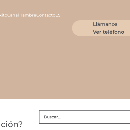
xito
Canal Tambre
Contacto
ES
Llámanos
Ver teléfono
ación?