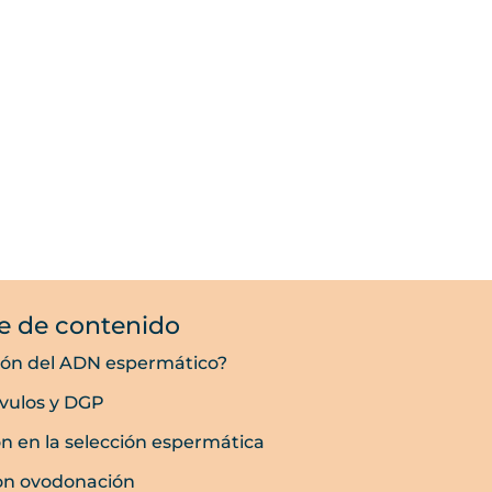
e de contenido
ción del ADN espermático?
óvulos y DGP
ión en la selección espermática
 con ovodonación