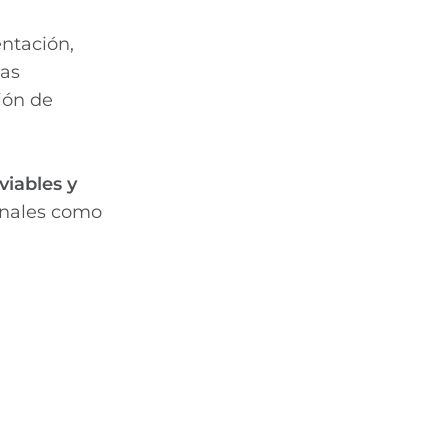
ntación,
ias
ión de
viables y
ionales como