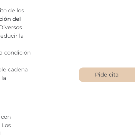
ito de los
ión del
Diversos
educir la
ta condición
ble cadena
Pide cita
 la
s con
 Los
l