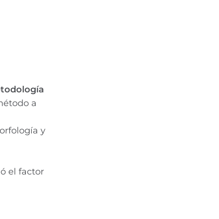
todología
 método a
rfología y
 el factor