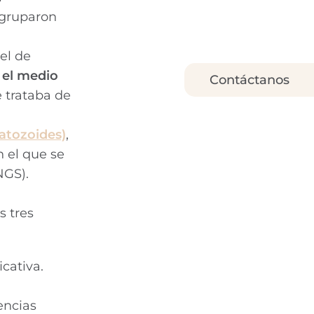
agruparon
el de
o el medio
Contáctanos
e trataba de
atozoides)
,
n el que se
NGS).
s tres
cativa.
encias