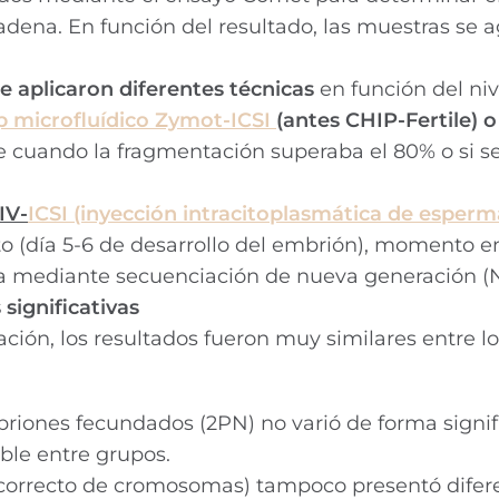
dena. En función del resultado, las muestras se 
se aplicaron diferentes técnicas
en función del niv
ip microfluídico Zymot-ICSI
(antes CHIP-Fertile) 
te cuando la fragmentación superaba el 80% o si s
IV-
ICSI (inyección intracitoplasmática de esperm
to (día 5-6 de desarrollo del embrión), momento e
ca mediante secuenciación de nueva generación (
significativas
ación, los resultados fueron muy similares entre lo
iones fecundados (2PN) no varió de forma signifi
ble entre grupos.
correcto de cromosomas) tampoco presentó difer