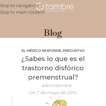
Skip to navigation
Skip to main content
Blog
EL MÉDICO RESPONDE
,
PREGUNTAS
¿Sabes lo que es el
FRECUENTES
trastorno disfórico
premenstrual?
admintambre
On 7 de mayo de 2014