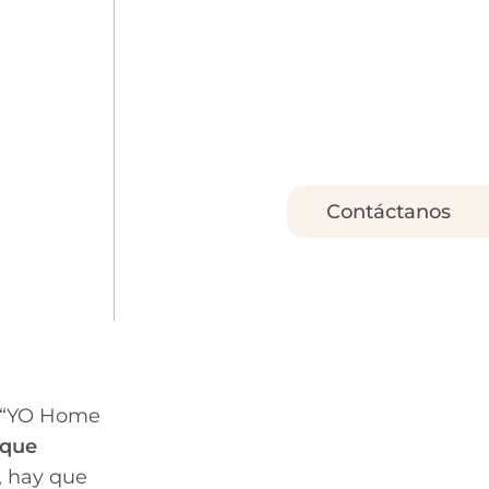
Contáctanos
o “YO Home
 que
o, hay que