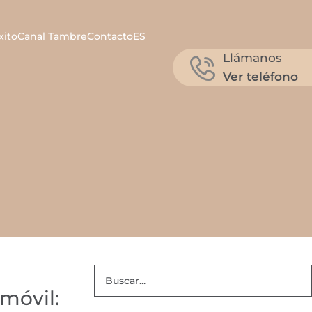
xito
Canal Tambre
Contacto
ES
Llámanos
Ver teléfono
 móvil: