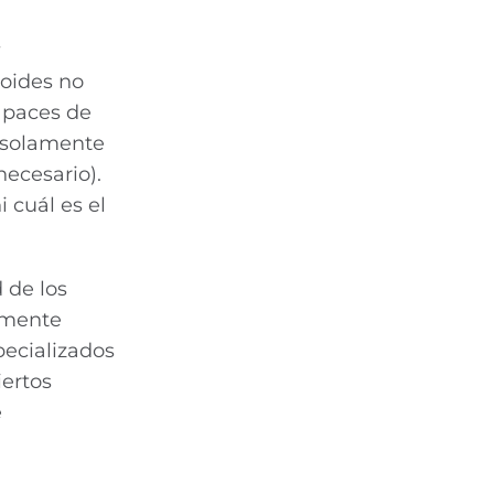
oides no
apaces de
o solamente
ecesario).
i cuál es el
 de los
almente
pecializados
iertos
e