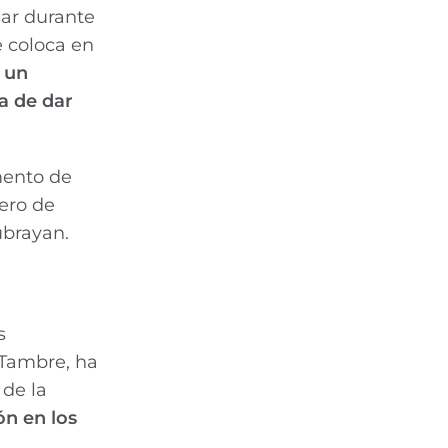
sar durante
e coloca en
 un
a de dar
mento de
ero de
ubrayan.
s
 Tambre, ha
 de la
ón en los