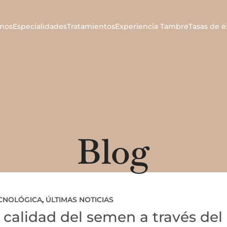
nos
Especialidades
Tratamientos
Experiencia Tambre
Tasas de é
Blog
ECNOLÓGICA
,
ÚLTIMAS NOTICIAS
a calidad del semen a través del