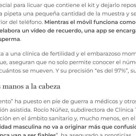
al para licuar que contiene el kit y dejarlo repo
na pipeta una pequeña cantidad de la muestra y s
ior del teléfono.
Mientras el móvil funciona como
labora un vídeo de recuerdo, una app se encarg
esperma
.
ita a una clínica de fertilidad y el embarazoso mo
 que, aseguran que no solo permite conocer el núm
uántos se mueven. Y su precisión “es del 97%”, s
as manos a la cabeza
vento” ha puesto en pie de guerra a médicos y otro
ión asistida. Rocío Núñez, subdirectora de Clínica
ión en el ámbito sanitario y, mucho menos, en el
tilidad masculina no va a originar más que confusi
nca van a ser fiables
”, ha asegurado a prnoticias.