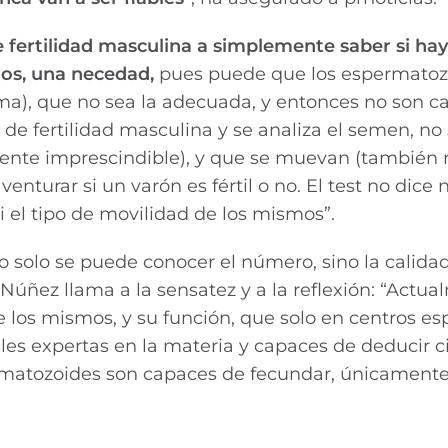
e fertilidad masculina a simplemente saber si hay
nos, una necedad,
pues puede que los espermatoz
ma), que no sea la adecuada, y entonces no son c
 de fertilidad masculina y se analiza el semen, n
te imprescindible), y que se muevan (también n
turar si un varón es fértil o no. El test no dice n
el tipo de movilidad de los mismos”.
 solo se puede conocer el número, sino la calidad
Núñez llama a la sensatez y a la reflexión: “Actu
e los mismos, y su función, que solo en centros es
es expertas en la materia y capaces de deducir c
rmatozoides son capaces de fecundar, únicament