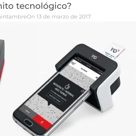
hito tecnológico?
intambre
On 13 de marzo de 2017