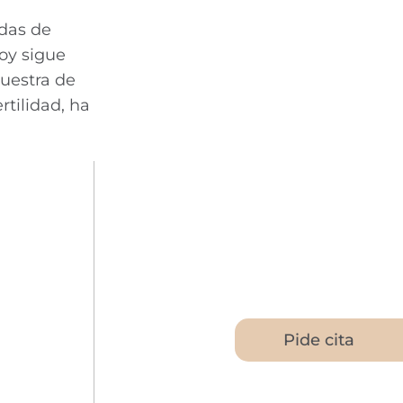
adas de
hoy sigue
muestra de
tilidad, ha
Pide cita