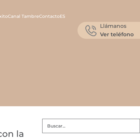
xito
Canal Tambre
Contacto
ES
Llámanos
Ver teléfono
con la