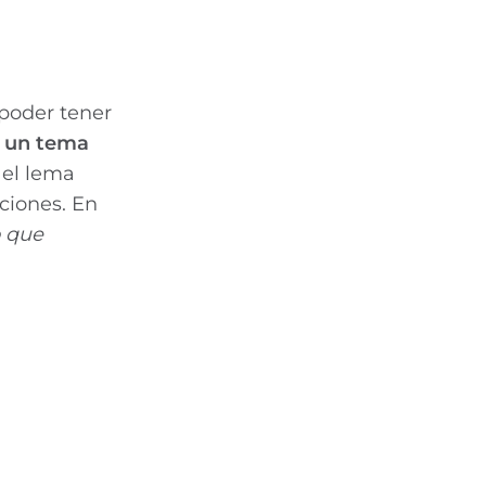
 poder tener
 un tema
 el lema
pciones. En
o que