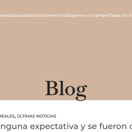
nos
Especialidades
Tratamientos
Experiencia Tambre
Tasas de é
Blog
REALES
,
ÚLTIMAS NOTICIAS
ninguna expectativa y se fueron 