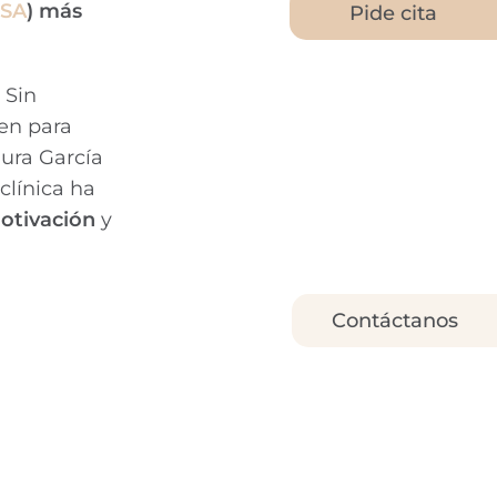
ESA
) más
Pide cita
 Sin
sen para
aura García
 clínica ha
motivación
y
Contáctanos