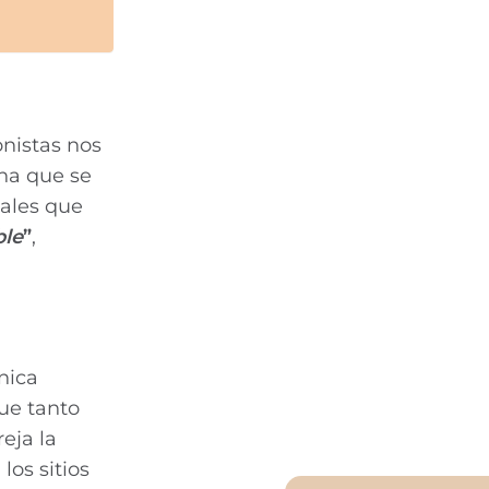
onistas nos
na que se
tales que
ble
”
,
nica
que tanto
eja la
los sitios