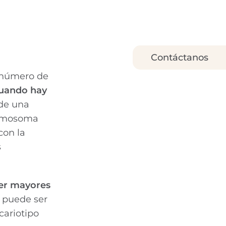
Contáctanos
l número de
cuando hay
de una
romosoma
con la
s
ser mayores
 puede ser
cariotipo