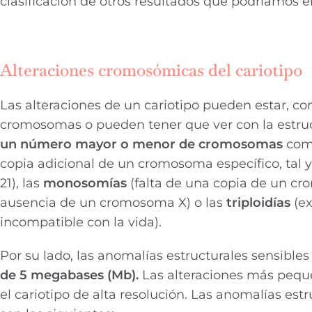
clasificación de otros resultados que podríamos e
Alteraciones cromosómicas del cariotipo
Las alteraciones de un cariotipo pueden estar, c
cromosomas o pueden tener que ver con la estruc
un número mayor o menor de cromosomas
como
copia adicional de un cromosoma específico, tal 
21), las
monosomías
(falta de una copia de un c
ausencia de un cromosoma X) o las
triploidías
(ex
incompatible con la vida).
Por su lado, las anomalías estructurales sensibles 
de 5 megabases (Mb).
Las alteraciones más pequ
el cariotipo de alta resolución. Las anomalías e