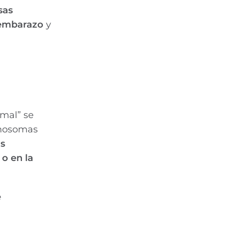
sas
l embarazo
y
rmal” se
omosomas
os
o en la
e