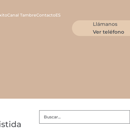
xito
Canal Tambre
Contacto
ES
Llámanos
Ver teléfono
istida