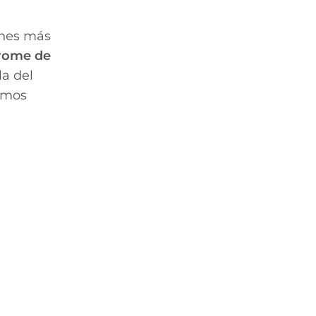
ones más
drome de
a del
emos