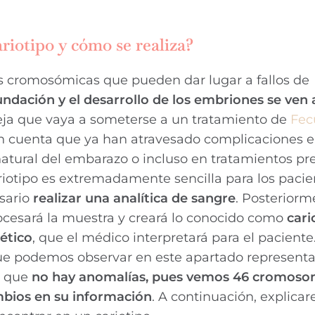
ariotipo y cómo se realiza?
s cromosómicas que pueden dar lugar a fallos de
undación y el desarrollo de los embriones se ven
a que vaya a someterse a un tratamiento de
Fec
 en cuenta que ya han atravesado complicaciones e
atural del embarazo o incluso en tratamientos pr
riotipo es extremadamente sencilla para los pacie
esario
realizar una analítica de sangre
. Posteriorm
rocesará la muestra y creará lo conocido como
car
ético
, que el médico interpretará para el paciente.
e podemos observar en este apartado represent
l que
no hay anomalías, pues vemos 46 cromoso
bios en su información
. A continuación, explica