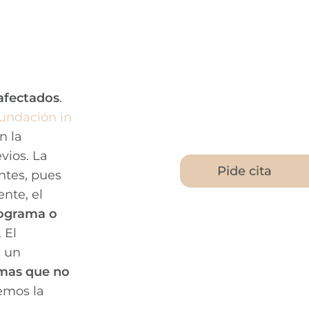
 afectados
.
undación in
n la
evios.
La
Pide cita
ntes, pues
ente, el
iograma o
 El
a un
mas que no
remos la