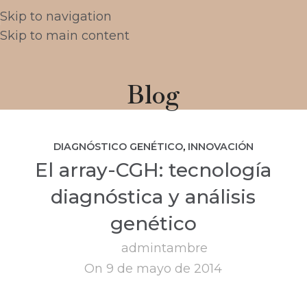
Skip to navigation
Skip to main content
Blog
DIAGNÓSTICO GENÉTICO
,
INNOVACIÓN
El array-CGH: tecnología
TECNOLÓGICA
diagnóstica y análisis
genético
admintambre
On 9 de mayo de 2014