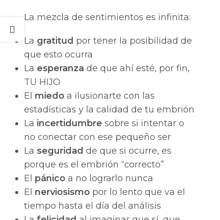
La mezcla de sentimientos es infinita:
La
gratitud
por tener la posibilidad de
que esto ocurra
La
esperanza
de que ahí esté, por fin,
TU HIJO
El
miedo
a ilusionarte con las
estadísticas y la calidad de tu embrión
La
incertidumbre
sobre si intentar o
no conectar con ese pequeño ser
La
seguridad
de que si ocurre, es
porque es el embrión “correcto”
El
pánico
a no lograrlo nunca
El
nerviosismo
por lo lento que va el
tiempo hasta el día del análisis
La
felicidad
al imaginar que sí, que