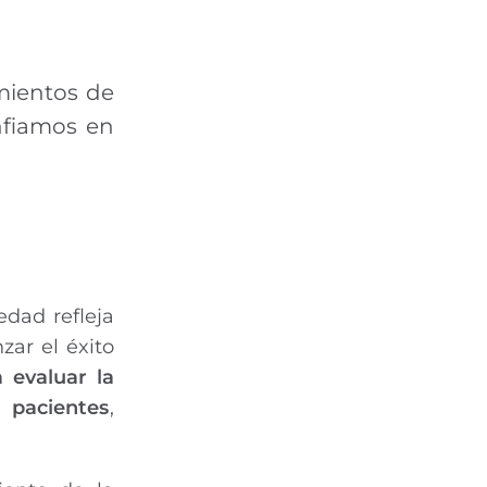
mientos de
nfiamos en
edad refleja
zar el éxito
 evaluar la
 pacientes
,