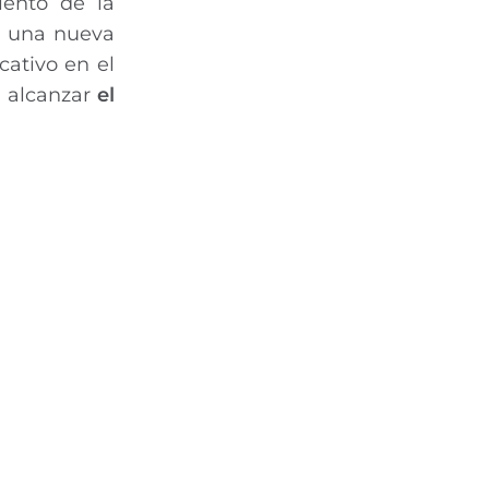
iento de la
do una nueva
cativo en el
a alcanzar
el