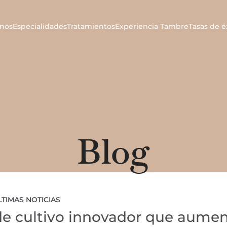
nos
Especialidades
Tratamientos
Experiencia Tambre
Tasas de é
Blog
LTIMAS NOTICIAS
e cultivo innovador que aume