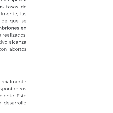
s tasas de
almente, las
s de que se
embriones en
 realizados:
tivo alcanza
con abortos
pecialmente
espontáneos
miento. Este
 desarrollo