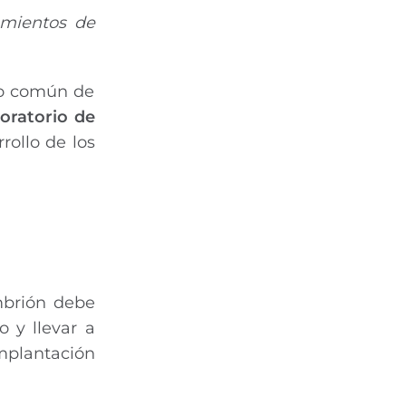
amientos de
vo común de
boratorio de
rollo de los
embrión debe
o y llevar a
implantación