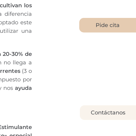
cultivan los
 diferencia
doptado este
Pide cita
tilizar una
n 20-30% de
n no llega a
rrentes
(3 o
mpuesto por
y nos
ayuda
Contáctanos
 Estimulante
te» especial