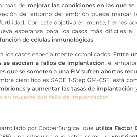
 formas de
mejorar las condiciones en las que se 
ización del entorno del embrión puede marcar la
e fertilidad. Con este objetivo en mente, hemos a
va esperanza para los casos más difíciles al u
 función de células inmunológicas
.
ra los casos especialmente complicados.
Entre u
s se asocian a fallos de implantación
, el embrió
es que se someten a una FIV sufren abortos recu
ombre científico es SAGE 1-Step GM-CSF, está co
 embriones y aumentar las tasas de implantación
 en mujeres con fallo de implantación
.
sarrollado por CooperSurgical que
utiliza Factor
CSF)
, una citoquina que actúa como un
«nutrien