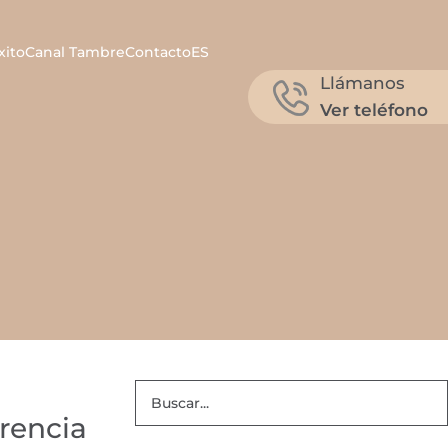
xito
Canal Tambre
Contacto
ES
Llámanos
Ver teléfono
erencia