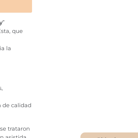
y
”
Esta, que
a
a la
,
 de calidad
se trataron
 asistida.