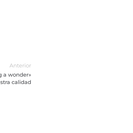
Anterior
g a wonder»
estra calidad