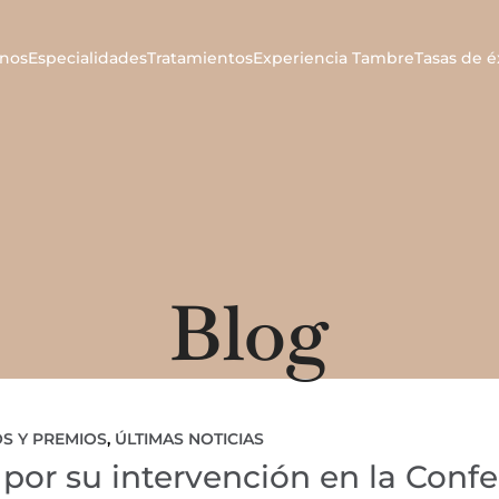
nos
Especialidades
Tratamientos
Experiencia Tambre
Tasas de é
Blog
S Y PREMIOS
,
ÚLTIMAS NOTICIAS
 por su intervención en la Conf