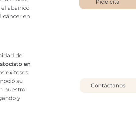
Pide cita
 el abanico
l cáncer en
unidad de
astocisto en
os exitosos
onoció su
Contáctanos
n nuestro
igando y