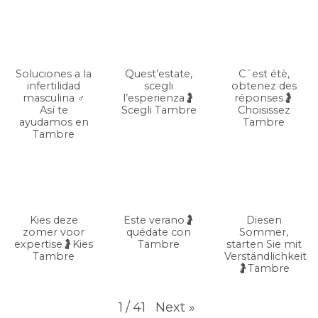
Soluciones a la
Quest’estate,
C´est étè,
infertilidad
scegli
obtenez des
masculina ♂️
l’esperienza🤰
réponses🤰
Así te
Scegli Tambre
Choisissez
ayudamos en
Tambre
Tambre
Kies deze
Este verano🤰
Diesen
zomer voor
quédate con
Sommer,
expertise🤰Kies
Tambre
starten Sie mit
Tambre
Verständlichkeit
🤰Tambre
Next
»
1
/
41