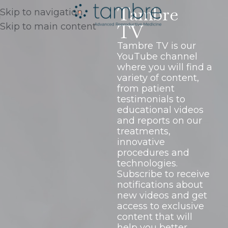
Tambre
Skip to navigation
TV
Skip to main content
Tambre TV is our
YouTube channel
where you will find a
variety of content,
from patient
testimonials to
educational videos
and reports on our
treatments,
innovative
procedures and
technologies.
Subscribe to receive
notifications about
new videos and get
access to exclusive
content that will
help you better