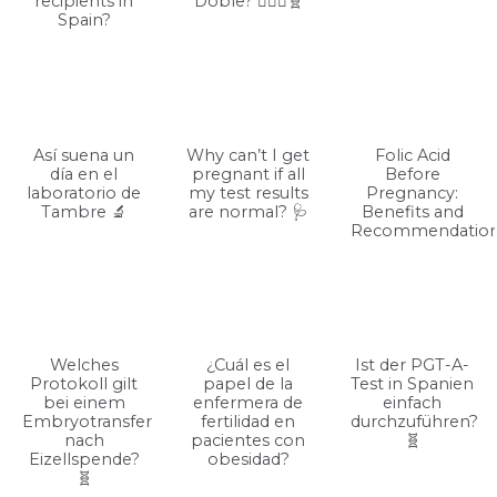
recipients in
Doble? 👩‍❤️‍👩🧬
Spain?
Así suena un
Why can’t I get
Folic Acid
día en el
pregnant if all
Before
laboratorio de
my test results
Pregnancy:
Tambre 🔬
are normal? 🩺
Benefits and
Recommendatio
Welches
¿Cuál es el
Ist der PGT-A-
Protokoll gilt
papel de la
Test in Spanien
bei einem
enfermera de
einfach
Embryotransfer
fertilidad en
durchzuführen?
nach
pacientes con
🧬
Eizellspende?
obesidad?
🧬