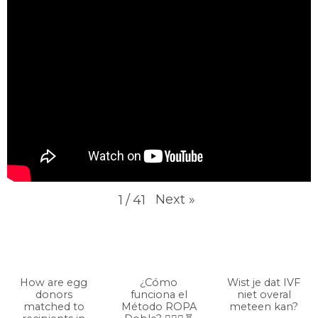
Next
»
1
/
41
How are egg
¿Cómo
Wist je dat IVF
donors
funciona el
niet overal
matched to
Método ROPA
meteen kan?