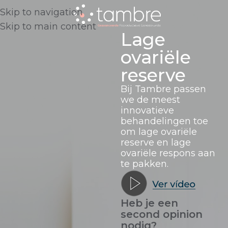
Skip to navigation
Skip to main content
Lage
ovariële
reserve
Bij Tambre passen
we de meest
innovatieve
behandelingen toe
om lage ovariële
reserve en lage
ovariële respons aan
te pakken.
Heb je een
second opinion
nodig?