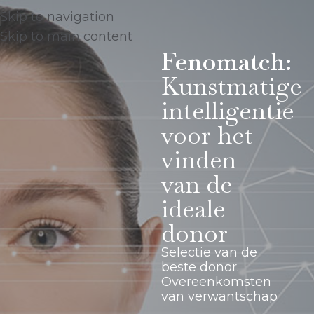
Skip to navigation
Skip to main content
Fenomatch:
Kunstmatige
intelligentie
voor het
vinden
van de
ideale
donor
Selectie van de
beste donor.
Overeenkomsten
van verwantschap