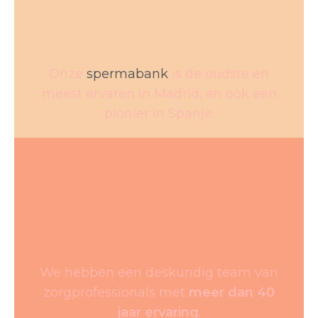
Onze
spermabank
is de oudste en
meest ervaren in Madrid, en ook een
pionier in Spanje.
We hebben een deskundig team van
zorgprofessionals met
meer dan 40
jaar ervaring
.