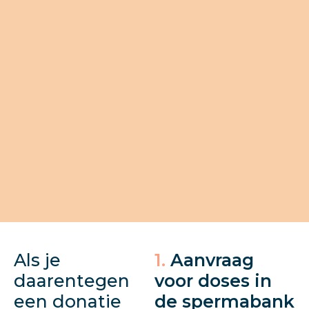
Als je
1.
Aanvraag
daarentegen
voor doses in
een donatie
de spermabank