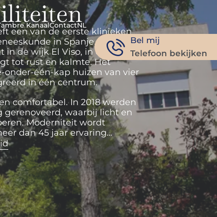
liteiten
Tambre Kanaal
Contact
NL
t een van de eerste klinieken
Bel mij
eneeskunde in Spanje. Ons
 in de wijk El Viso, in een
Telefoon bekijken
t tot rust en kalmte. Het
e-onder-één-kap huizen van vier
greerd in één centrum.
 en comfortabel. In 2018 werden
ig gerenoveerd, waarbij licht en
eren. Moderniteit wordt
er dan 45 jaar ervaring…
id