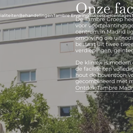
Onze faci
ialiteiten
Behandelingen
Tambre Ervaring
Succespercentages
De Tambre Groep heef
voor voortplantingsg
centrum in Madrid ligt
omgeving die uitnodig
bestaat uit twee twe
verdiepingen, geïnte
De kliniek is modern
de faciliteiten volled
hout de boventoon vo
gecombineerd met me
Ontdek Tambre Madr