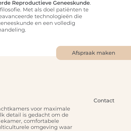
ceerde Reproductieve Geneeskunde
.
ilosofie. Met als doel patiënten te
geavanceerde technologieën die
sgeneeskunde en een volledig
handeling.
Afspraak maken
Contact
 wachtkamers voor maximale
lk detail is gedacht om de
iekamer, comfortabele
lticulturele omgeving waar