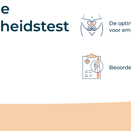
le
ialiteiten
Behandelingen
Tambre Ervaring
Succespercentages
heidstest
De opti
voor em
Beoorde