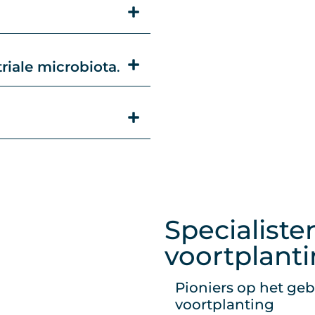
iale microbiota
.
Specialiste
voortplan
Pioniers op het geb
voortplanting