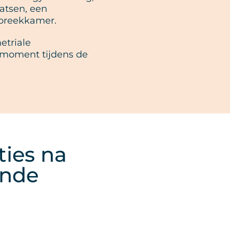
aatsen, een
spreekkamer.
etriale
 moment tijdens de
ies na
ende