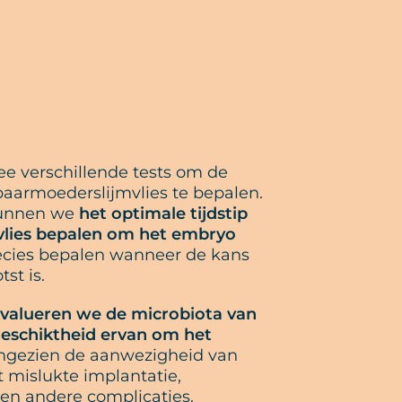
e verschillende tests om de
baarmoederslijmvlies te bepalen.
kunnen we
het optimale tijdstip
vlies bepalen om het embryo
precies bepalen wanneer de kans
st is.
valueren we de microbiota van
eschiktheid ervan om het
angezien de aanwezigheid van
 mislukte implantatie,
n andere complicaties.