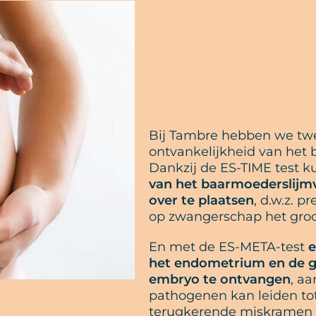
Bij Tambre hebben we twe
ontvankelijkheid van het 
Dankzij de ES-TIME test 
van het baarmoederslijm
over te plaatsen
, d.w.z. 
op zwangerschap het groot
En met de ES-META-test
e
het endometrium en de g
embryo te ontvangen
, a
pathogenen kan leiden tot
terugkerende miskramen e