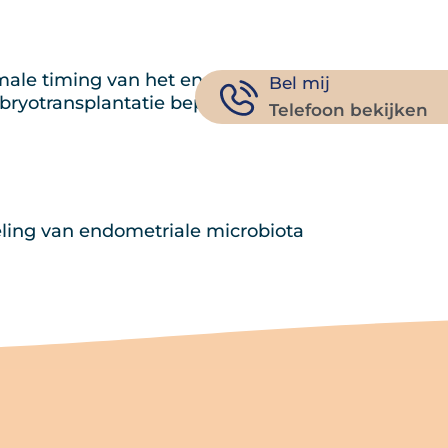
Tambre Kanaal
Contact
NL
male timing van het endometrium
Bel mij
bryotransplantatie bepalen
Telefoon bekijken
ling van endometriale microbiota