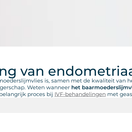
ng van endometriaa
ederslijmvlies is, samen met de kwaliteit van he
angerschap. Weten wanneer
het baarmoederslijmvl
belangrijk proces bij
IVF-behandelingen
met geass