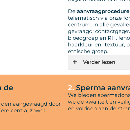
De
aanvraagprocedure
telematisch via onze for
centrum. In alle gevall
gevraagd: contactgege
bloedgroep en RH, feno
haarkleur en -textuur, o
etnische groep.
Verder lezen
n de
2.
Sperma aanvra
We bieden spermadonat
we de kwaliteit en veil
rden aangevraagd door
en voldoen aan de stre
iere centra, zowel