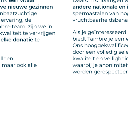
bank
een vitaal
Daarom ontvangen 
 we nieuwe gezinnen
andere nationale en 
onbaatzuchtige
spermastalen van hog
ervaring, de
vruchtbaarheidsbeha
bre-team, zijn we in
Als je geïnteresseer
aliteit te verkrijgen
biedt Tambre je een
 elke donatie
te
Ons hooggekwalifice
door een volledig sel
lleen
kwaliteit en veilighe
 maar ook alle
waarbij je anonimiteit
worden gerespecteer