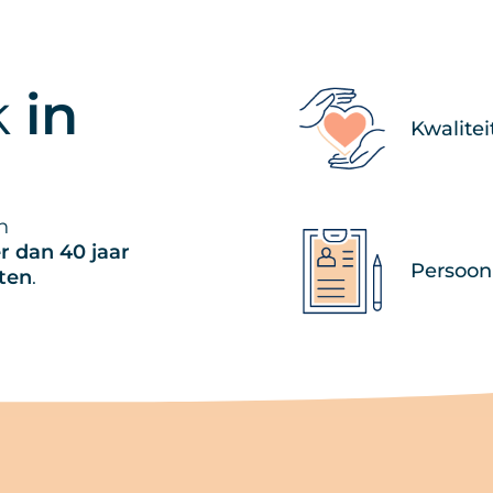
ialiteiten
Behandelingen
Tambre Ervaring
Succespercentages
k
in
Kwalite
n
r dan 40 jaar
Persoonl
hten
.