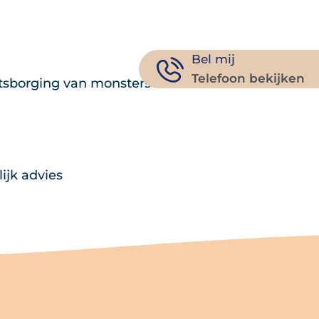
Tambre Kanaal
Contact
NL
Bel mij
Telefoon bekijken
itsborging van monsters
ijk advies