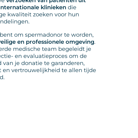
we
verzoeken van patiënten uit
internationale klinieken
die
e kwaliteit zoeken voor hun
ndelingen.
d bent om spermadonor te worden,
veilige en professionele omgeving
.
erde medische team begeleidt je
ectie- en evaluatieproces om de
id van je donatie te garanderen,
 en vertrouwelijkheid te allen tijde
d.