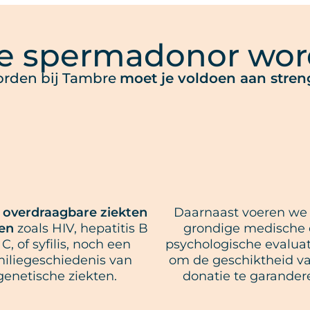
je spermadonor wo
rden bij Tambre
moet je voldoen aan stren
 overdraagbare ziekten
Daarnaast voeren we
en
zoals HIV, hepatitis B
grondige medische
C, of syfilis, noch een
psychologische evaluat
miliegeschiedenis van
om de geschiktheid v
genetische ziekten.
donatie te garander