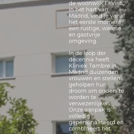
de woonwijk El Viso,
in het hart van
Madrid, vind je vanaf
het eerste moment
een rustige, warme
en gastvrije
omgeving.
In de loop der
decennia heeft
Kliniek Tambre in
Madrid duizenden
vrouwen en stellen
geholpen hun
droom om ouders te
worden te
verwezenlijken.
Onze aanpak is
volledig
gepersonaliseerd en
combineert het