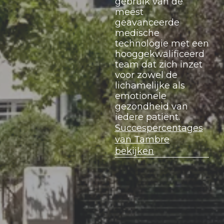
gebruik van de
meest
geavanceerde
medische
technologie met een
hooggekwalificeerd
team dat zich inzet
voor zowel de
lichamelijke als
emotionele
gezondheid van
iedere patiënt.
Succespercentages
van Tambre
bekijken