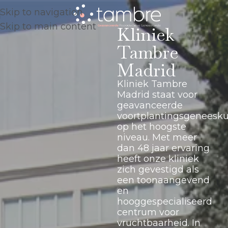
Skip to navigation
Skip to main content
Kliniek
Tambre
Madrid
Kliniek Tambre
Madrid staat voor
geavanceerde
voortplantingsgeneesk
op het hoogste
niveau. Met meer
dan 48 jaar ervaring
heeft onze kliniek
zich gevestigd als
een toonaangevend
en
hooggespecialiseerd
centrum voor
vruchtbaarheid. In