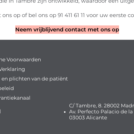
ie in Tambre zijn ontwikkeld, waardoor een uitge
 ons op
of bel ons op 91 411 61 11 voor uw eerste c
Neem vrijblijvend contact met ons op
ne Voorwaarden
Verklaring
 en plichten van de patiënt
beleid
rantiekanaal
C/ Tambre, 8. 28002 Madr
l
Av. Perfecto Palacio de la
03003 Alicante