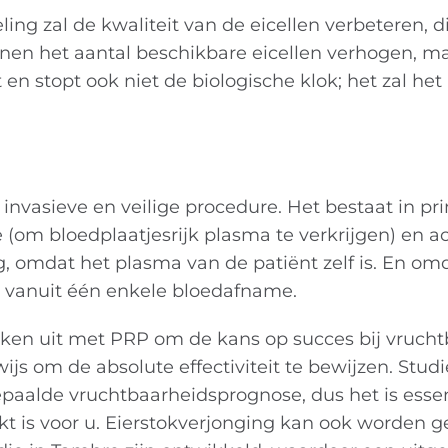
g zal de kwaliteit van de eicellen verbeteren, di
nen het aantal beschikbare eicellen verhogen, maa
t en stopt ook niet de biologische klok; het zal h
nvasieve en veilige procedure. Het bestaat in prin
 (om bloedplaatjesrijk plasma te verkrijgen) en ac
ing, omdat het plasma van de patiënt zelf is. En o
en vanuit één enkele bloedafname.
eken
uit
met PRP
om de kans op succes bij vrucht
js om de absolute effectiviteit te bewijzen. Studi
paalde vruchtbaarheidsprognose, dus het is essen
ikt is voor u. Eierstokverjonging kan ook worde