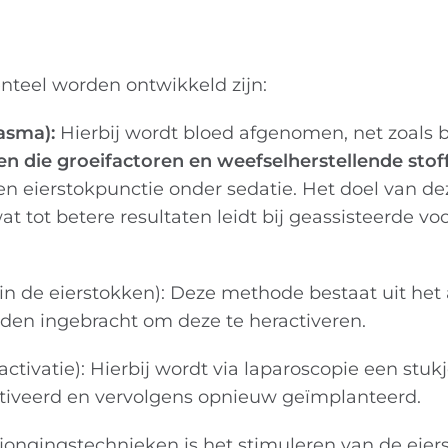
nteel worden ontwikkeld zijn:
asma):
Hierbij wordt bloed afgenomen, net zoals bi
ellen die groeifactoren en weefselherstellende st
een eierstokpunctie onder sedatie. Het doel van d
wat tot betere resultaten leidt bij geassisteerde v
in de eierstokken): Deze methode bestaat uit het
orden ingebracht om deze te heractiveren.
lactivatie): Hierbij wordt via laparoscopie een stu
iveerd en vervolgens opnieuw geïmplanteerd.
rjongingstechnieken is het stimuleren van de eie