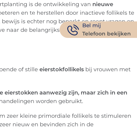
tplanting is de ontwikkeling van
nieuwe
teren en te herstellen door inactieve follikels te
Tambre Kanaal
Contact
NL
 bewijs is echter nog beperkt en roept vragen op
Bel mij
 we naar de belangrijkste technieken, de bewezen
Telefoon bekijken
pende of stille
eierstokfollikels
bij vrouwen met
 de eierstokken aanwezig zijn, maar zich in een
ehandelingen worden gebruikt.
m zeer kleine primordiale follikels te stimuleren
 zeer nieuw en bevinden zich in de