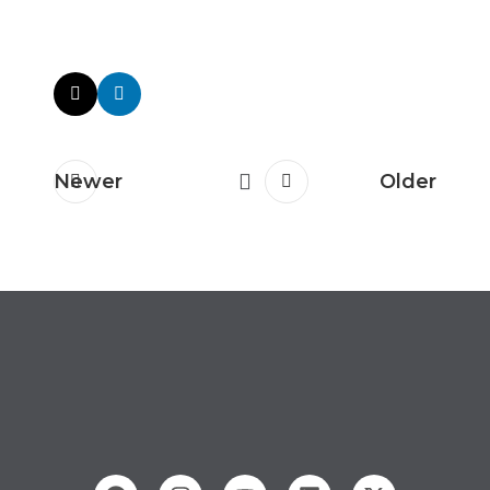
Newer
Older