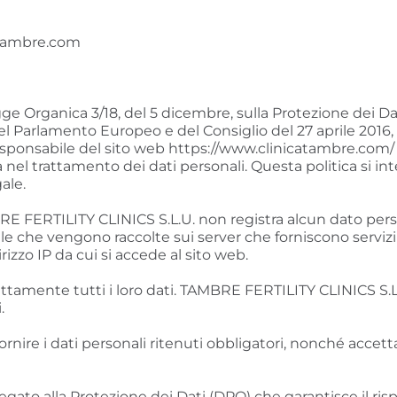
atambre.com
e Organica 3/18, del 5 dicembre, sulla Protezione dei Dati P
Parlamento Europeo e del Consiglio del 27 aprile 2016, 
ponsabile del sito web https://www.clinicatambre.com/ (d’or
à nel trattamento dei dati personali. Questa politica si in
ale.
TAMBRE FERTILITY CLINICS S.L.U. non registra alcun dato per
e che vengono raccolte sui server che forniscono servizi 
irizzo IP da cui si accede al sito web.
rrettamente tutti i loro dati. TAMBRE FERTILITY CLINICS S.
.
ornire i dati personali ritenuti obbligatori, nonché accet
ato alla Protezione dei Dati (DPO) che garantisce il risp