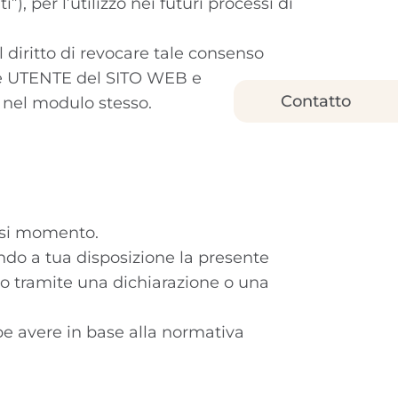
), per l’utilizzo nei futuri processi di
l diritto di revocare tale consenso
me UTENTE del SITO WEB e
Contatto
a nel modulo stesso.
iasi momento.
endo a tua disposizione la presente
ato tramite una dichiarazione o una
be avere in base alla normativa