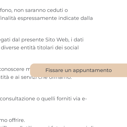
lefono, non saranno ceduti o
e finalità espressamente indicate dalla
gati dal presente Sito Web, i dati
diverse entità titolari dei social
 conoscere meglio la nostra attività e
Fissare un appuntamento
tà e ai servizi che offriamo.
onsultazione o quelli forniti via e-
mo offrire.