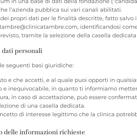
ulum in una base di dati della fondazione (“candidati”
che l’azienda pubblica sui vari canali abilitati.
propri dati per le finalità descritte, fatto salvo i
catambre@clinicatambre.com
, identificandosi co
previsto, tramite la selezione della casella dedicat
 dati personali
lle seguenti basi giuridiche:
sto e che accetti, e al quale puoi opporti in quals
ato e inequivocabile, in quanto ti informiamo mett
ettura, in caso di accettazione, può essere conferm
lezione di una casella dedicata.
ncetto di interesse legittimo che la clinica potreb
o delle informazioni richieste