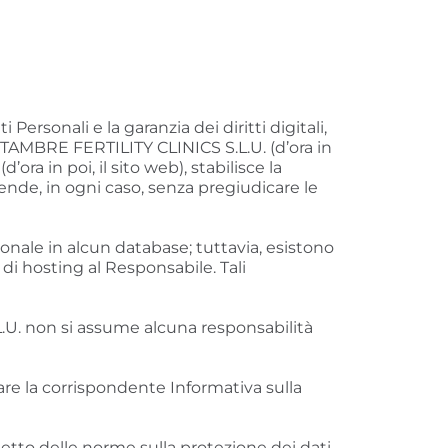
ersonali e la garanzia dei diritti digitali,
TAMBRE FERTILITY CLINICS S.L.U. (d’ora in
a in poi, il sito web), stabilisce la
tende, in ogni caso, senza pregiudicare le
sonale in alcun database; tuttavia, esistono
di hosting al Responsabile. Tali
L.U. non si assume alcuna responsabilità
tare la corrispondente Informativa sulla
etto delle norme sulla protezione dei dati