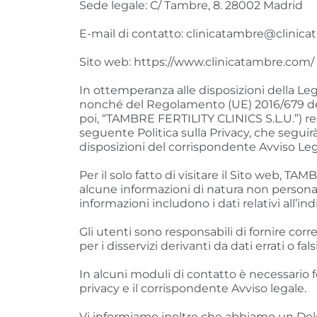
Sede legale: C/ Tambre, 8. 28002 Madrid
E-mail di contatto: clinicatambre@clinic
Sito web: https://www.clinicatambre.com/
In ottemperanza alle disposizioni della Legg
nonché del Regolamento (UE) 2016/679 del 
poi, “TAMBRE FERTILITY CLINICS S.L.U.”) res
seguente Politica sulla Privacy, che seguir
disposizioni del corrispondente Avviso Leg
Per il solo fatto di visitare il Sito web, 
alcune informazioni di natura non personal
informazioni includono i dati relativi all’ind
Gli utenti sono responsabili di fornire co
per i disservizi derivanti da dati errati o falsi
In alcuni moduli di contatto è necessario f
privacy e il corrispondente Avviso legale.
Vi informiamo inoltre che abbiamo un Deleg