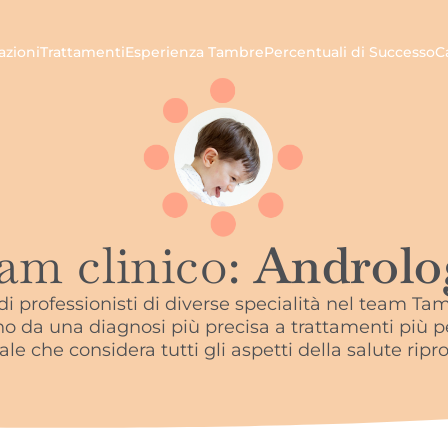
azioni
Trattamenti
Esperienza Tambre
Percentuali di Successo
C
am clinico:
Androlo
di professionisti di diverse specialità nel team Ta
o da una diagnosi più precisa a trattamenti più pe
le che considera tutti gli aspetti della salute ripr