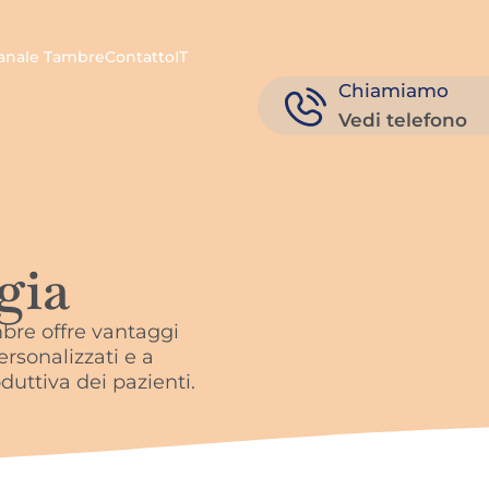
anale Tambre
Contatto
IT
Chiamiamo
Vedi telefono
gia
mbre offre vantaggi
rsonalizzati e a
oduttiva dei pazienti.