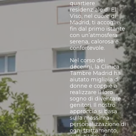
quartiere
residenziale di El
Viso, nel cuore di
Madrid, ti accoglie
fin dal primo istante
con un’atmosfera
serena, calorosa e
confortevole.
Nel corso dei
decenni, la Clinica
Tambre Madrid ha
aiutato migliaia di
donne e coppie a
realizzare il loro
sogno di diventare
genitori. Il nostro
approccio si basa
sulla massima
personalizzazione di
ogni trattamento,