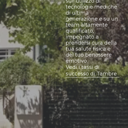
sull’utilizzo di
tecnologie mediche
di ultima
generazione e su un
team altamente
qualificato,
impegnato a
prendersi cura della
tua salute fisica e
del tuo benessere
emotivo.
Vedi i tassi di
successo di Tambre