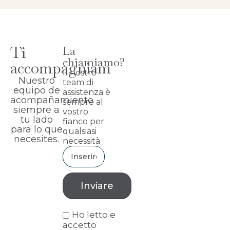
Ti
La
chiamiamo?
accompagniam
Il nostro
Nuestro
team di
equipo de
assistenza è
acompañamiento
sempre al
siempre a
vostro
tu lado
fianco per
para lo que
qualsiasi
necesites.
necessità
Ho letto e
accetto