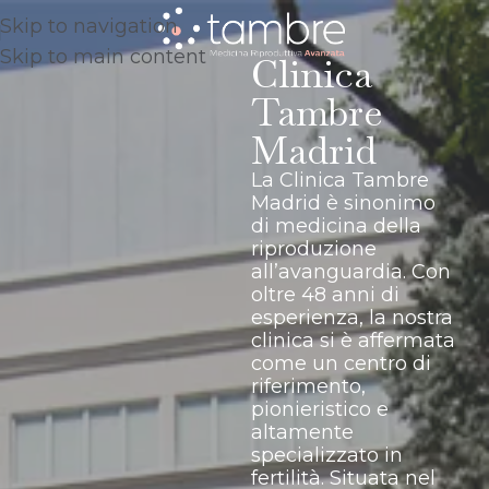
Skip to navigation
Skip to main content
Clinica
Tambre
Madrid
La Clinica Tambre
Madrid è sinonimo
di medicina della
riproduzione
all’avanguardia. Con
oltre 48 anni di
esperienza, la nostra
clinica si è affermata
come un centro di
riferimento,
pionieristico e
altamente
specializzato in
fertilità. Situata nel