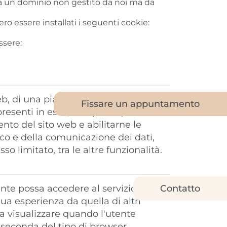
 da un dominio non gestito da noi ma da
ro essere installati i seguenti cookie:
ssere:
eb, di una piattaforma o di
Fissare un appuntamento
 presenti in esso, compresi quelli che
ento del sito web e abilitarne le
fico e della comunicazione dei dati,
so limitato, tra le altre funzionalità.
nte possa accedere al servizio con
Contatto
ua esperienza da quella di altri
da visualizzare quando l'utente
 a seconda del tipo di browser