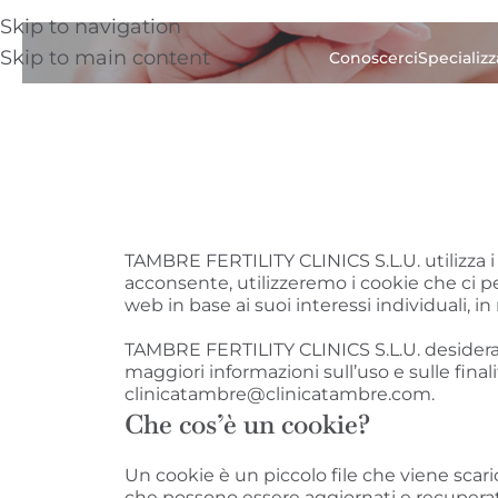
Skip to navigation
Skip to main content
Conoscerci
Specializz
TAMBRE FERTILITY CLINICS S.L.U. utilizza i 
acconsente, utilizzeremo i cookie che ci p
web in base ai suoi interessi individuali, i
TAMBRE FERTILITY CLINICS S.L.U. desidera i
maggiori informazioni sull’uso e sulle fina
clinicatambre@clinicatambre.com.
Che cos’è un cookie?
Un cookie è un piccolo file che viene scar
che possono essere aggiornati e recuperati 