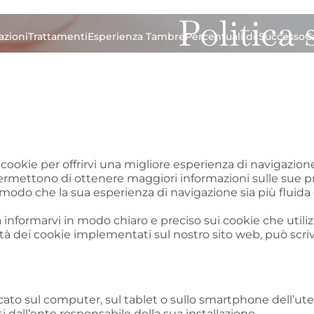
Politica 
azioni
Trattamenti
Esperienza Tambre
Percentuali di Successo
C
cookie per offrirvi una migliore esperienza di navigazione
ermettono di ottenere maggiori informazioni sulle sue pre
n modo che la sua esperienza di navigazione sia più fluida
nformarvi in modo chiaro e preciso sui cookie che utiliz
lità dei cookie implementati sul nostro sito web, può scri
icato sul computer, sul tablet o sullo smartphone dell’u
dall’ente responsabile della sua installazione.