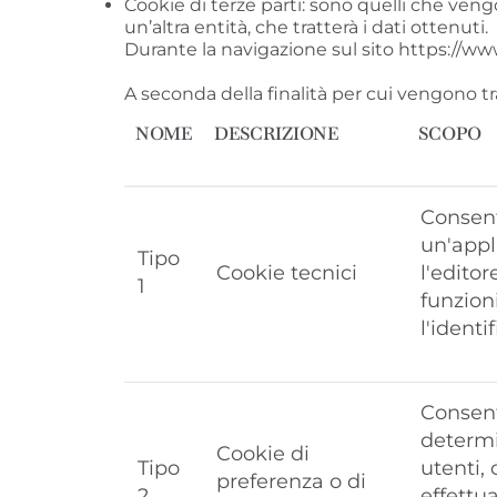
Cookie di terze parti: sono quelli che ven
un’altra entità, che tratterà i dati ottenuti.
Durante la navigazione sul sito https://www
A seconda della finalità per cui vengono tra
NOME
DESCRIZIONE
SCOPO
Consent
un'appli
Tipo
Cookie tecnici
l'editor
1
funzioni
l'identi
Consent
determi
Cookie di
Tipo
utenti,
preferenza o di
2
effettua