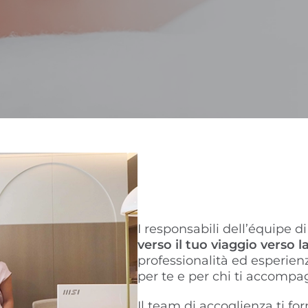
I responsabili dell’équipe 
verso il tuo viaggio verso la
professionalità ed esperien
per te e per chi ti accompa
Il team di accoglienza ti for