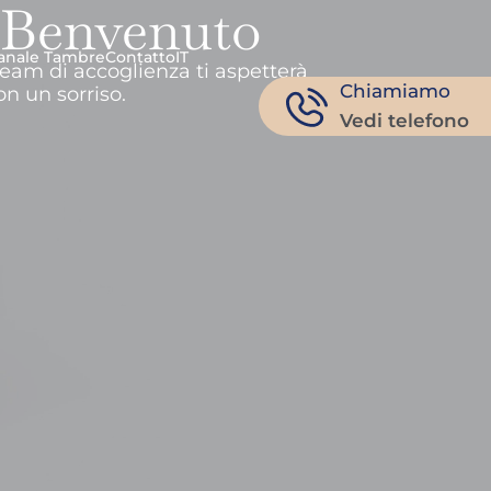
 Benvenuto
anale Tambre
Contatto
IT
team di accoglienza ti aspetterà
Chiamiamo
on un sorriso.
Vedi telefono