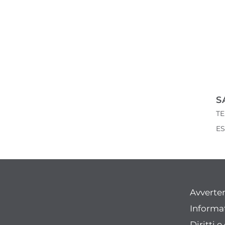
S
T
ES
Avverte
Informat
Diritti 