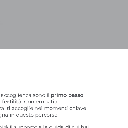
di accoglienza sono
il primo passo
 fertilità
. Con empatia,
za, ti accoglie nei momenti chiave
gna in questo percorso.
nirà il supporto e la guida di cui hai