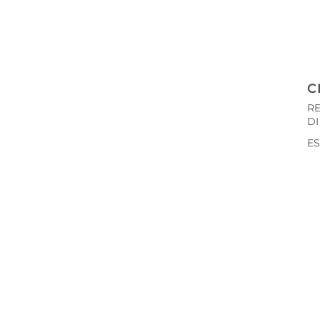
C
R
D
ES