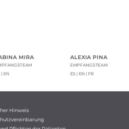
ABINA MIRA
ALEXIA PINA
MPFANGSTEAM
EMPFANGSTEAM
 | EN
ES | EN | FR
cher Hinweis
hutzvereinbarung
und Pflichten der Patienten