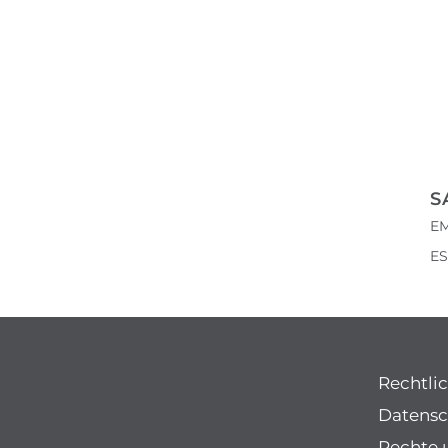
S
E
ES
Rechtli
Datensc
Rechte 