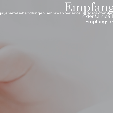
Empfan
ngsgebiete
Behandlungen
Tambre Experience
Erfolgsquoten
Ka
In der Clinica
Empfangste