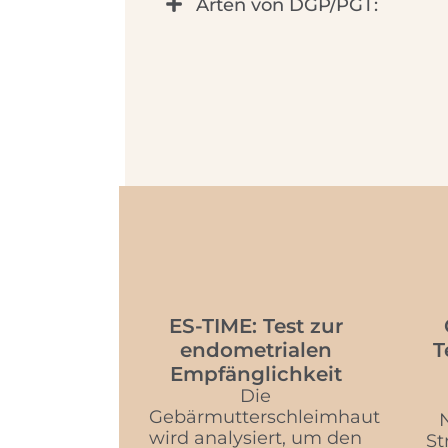
Arten von DGP/PGT:
ES-TIME: Test zur
endometrialen
T
Empfänglichkeit
Die
Gebärmutterschleimhaut
wird analysiert, um den
St