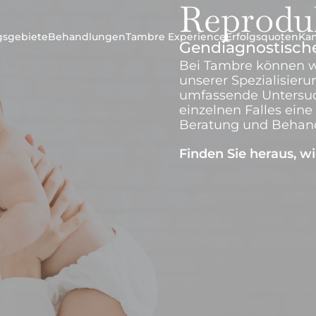
Reprodu
ngsgebiete
Behandlungen
Tambre Experience
Erfolgsquoten
Ka
Gendiagnostische
Bei Tambre können w
unserer Spezialisieru
umfassende Untersu
einzelnen Falles eine 
Beratung und Behand
Finden Sie heraus, wi