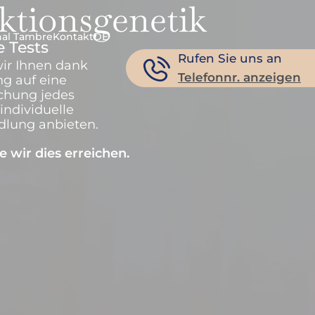
ktionsgenetik
nal Tambre
Kontakt
DE
 Tests
Rufen Sie uns an
ir Ihnen dank
Telefonnr. anzeigen
ng auf eine
chung jedes
individuelle
lung anbieten.
e wir dies erreichen.