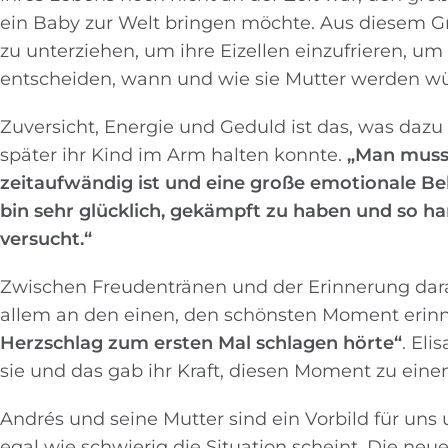
ein Baby zur Welt bringen möchte. Aus diesem Gr
zu unterziehen, um ihre Eizellen einzufrieren, um
entscheiden, wann und wie sie Mutter werden w
Zuversicht, Energie und Geduld ist das, was dazu 
später ihr Kind im Arm halten konnte.
„Man muss 
zeitaufwändig ist und eine große emotionale Belas
bin sehr glücklich, gekämpft zu haben und so ha
versucht.“
Zwischen Freudentränen und der Erinnerung daran
allem an den einen, den schönsten Moment erinne
Herzschlag zum ersten Mal schlagen hörte“
. Eli
sie und das gab ihr Kraft, diesen Moment zu ein
Andrés und seine Mutter sind ein Vorbild für un
egal wie schwierig die Situation scheint. Die neue