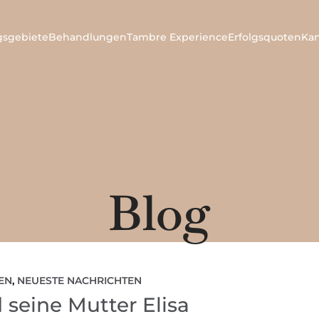
ngsgebiete
Behandlungen
Tambre Experience
Erfolgsquoten
Ka
Blog
EN
,
NEUESTE NACHRICHTEN
 seine Mutter Elisa