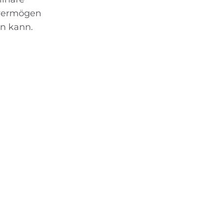
svermögen
in kann.