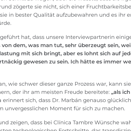
und zögerte sie nicht, sich einer Fruchtbarkeits
 sie in bester Qualität aufzubewahren und es ihr e
ürde.
geführt hat, dass unsere Interviewpartnerin einige
von dem, was man tut, sehr überzeugt sein, weil
tung mit sich bringt, aber es lohnt sich auf jede
rtnäckig gewesen zu sein. Ich hätte es immer we
, wie schwer dieser ganze Prozess war, kann sie 
rn, der ihr am meisten Freude bereitete:
„als ich
sa erinnert sich, dass Dr. Marbán genauso glücklic
em unvergesslichen Moment für sich zu machen.
s und zeigen, dass bei Clínica Tambre Wünsche wa
sten technologischen Fortschritte, das transdiszip