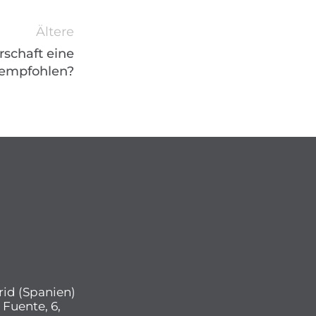
Ältere
schaft eine
 empfohlen?
rid (Spanien)
 Fuente, 6,