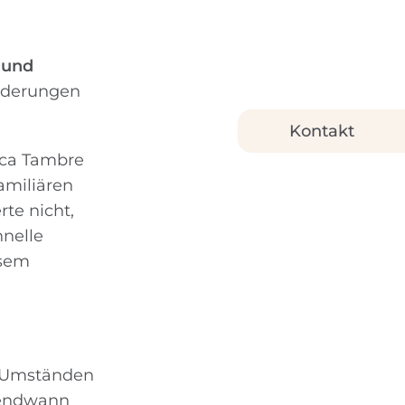
 und
änderungen
Kontakt
nica Tambre
amiliären
rte nicht,
hnelle
esem
n Umständen
rgendwann