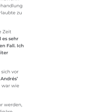
behandlung
rlaubte zu
 Zeit
 es sehr
n Fall. Ich
iter
sich vor
 Andrés’
h war wie
hr werden,
linäre