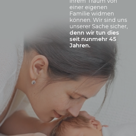
Ihrem Traum von
einer eigenen
Familie widmen
können. Wir sind uns
unserer Sache sicher,
denn wir tun dies
seit nunmehr 45
Jahren.