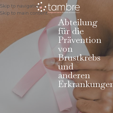
Skip to navigation
Skip to main content
Abteilung
für die
Prävention
von
Brustkrebs
und
anderen
Erkrankunge