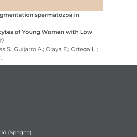
ragmentation spermatozoa in
Oocytes of Young Women with Low
7.
s S.; Guijarro A.; Olaya E.; Ortega L.;
.
rid (Spagna)