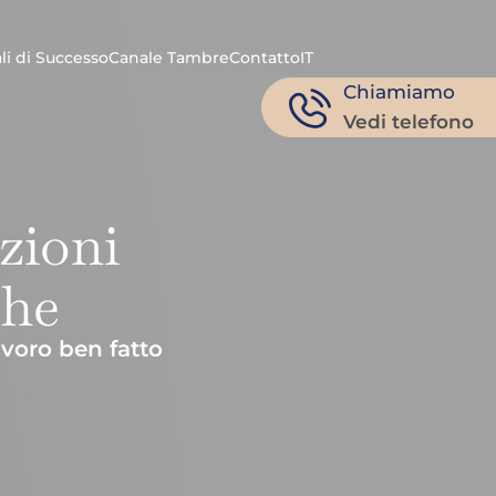
li di Successo
Canale Tambre
Contatto
IT
Chiamiamo
Vedi telefono
zioni
che
avoro ben fatto