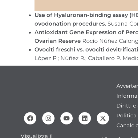
Use of Hyaluronan-binding assay (H
ovodonation procedures.
Susana Cor
Antioxidant Gene Expression of Per
Ovarian Reserve
Rocío Núñez Calonge,
Ovociti freschi vs. ovociti devitrific
López P.; Núñez R.; Caballero P. Medi
Avverte
Informat
Diritti 
Politica
Canale 
Visualizza il