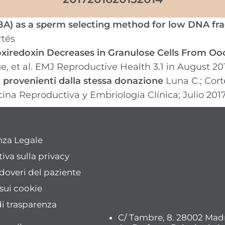
BA) as a sperm selecting method for low DNA f
tés
oxiredoxin Decreases in Granulose Cells From 
 et al. EMJ Reproductive Health 3.1 in August 201
ati provenienti dalla stessa donazione
Luna C.; Corte
cina Reproductiva y Embriología Clínica; Julio 2017
nza Legale
iva sulla privacy
e doveri del paziente
 sui cookie
di trasparenza
C/ Tambre, 8. 28002 Mad